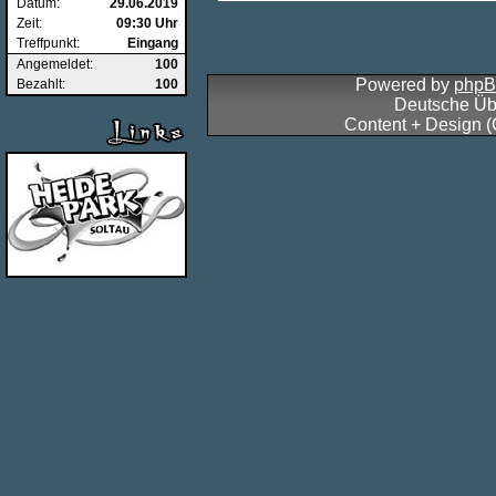
Datum:
29.06.2019
Zeit:
09:30 Uhr
Treffpunkt:
Eingang
Angemeldet:
100
Powered by
php
Bezahlt:
100
Deutsche Üb
Content + Design 