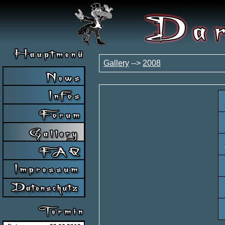
Gallery
-->
2008