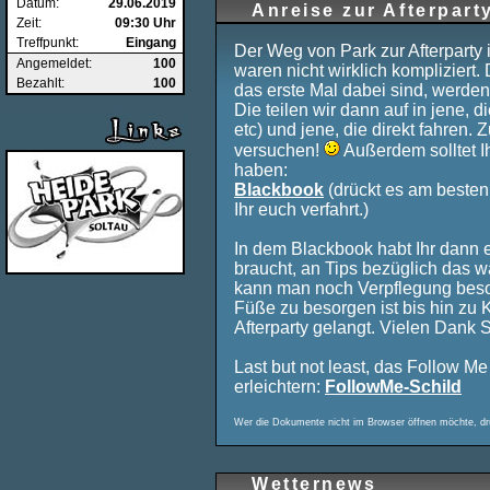
Datum:
29.06.2019
Anreise zur Afterpart
Zeit:
09:30 Uhr
Treffpunkt:
Eingang
Der Weg von Park zur Afterparty 
Angemeldet:
100
waren nicht wirklich kompliziert.
Bezahlt:
100
das erste Mal dabei sind, werden
Die teilen wir dann auf in jene, 
etc) und jene, die direkt fahren.
versuchen!
Außerdem solltet I
haben:
Blackbook
(drückt es am besten
Ihr euch verfahrt.)
In dem Blackbook habt Ihr dann e
braucht, an Tips bezüglich das 
kann man noch Verpflegung bes
Füße zu besorgen ist bis hin z
Afterparty gelangt. Vielen Dank S
Last but not least, das Follow M
erleichtern:
FollowMe-Schild
Wer die Dokumente nicht im Browser öffnen möchte, drück
Wetternews