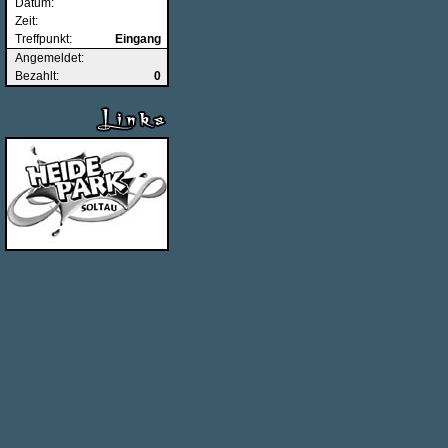
Datum:
Zeit:
Treffpunkt:
Eingang
Angemeldet:
Bezahlt:
0