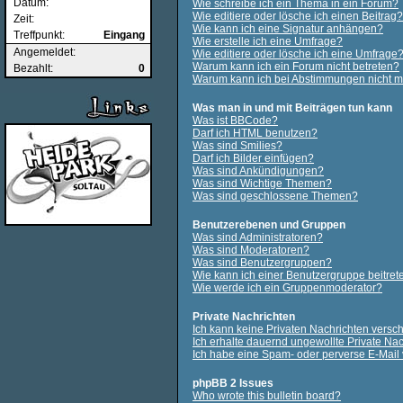
Datum:
Wie schreibe ich ein Thema in ein Forum?
Wie editiere oder lösche ich einen Beitrag?
Zeit:
Wie kann ich eine Signatur anhängen?
Treffpunkt:
Eingang
Wie erstelle ich eine Umfrage?
Angemeldet:
Wie editiere oder lösche ich eine Umfrage
Warum kann ich ein Forum nicht betreten?
Bezahlt:
0
Warum kann ich bei Abstimmungen nicht 
Was man in und mit Beiträgen tun kann
Was ist BBCode?
Darf ich HTML benutzen?
Was sind Smilies?
Darf ich Bilder einfügen?
Was sind Ankündigungen?
Was sind Wichtige Themen?
Was sind geschlossene Themen?
Benutzerebenen und Gruppen
Was sind Administratoren?
Was sind Moderatoren?
Was sind Benutzergruppen?
Wie kann ich einer Benutzergruppe beitret
Wie werde ich ein Gruppenmoderator?
Private Nachrichten
Ich kann keine Privaten Nachrichten versch
Ich erhalte dauernd ungewollte Private Nac
Ich habe eine Spam- oder perverse E-Mail
phpBB 2 Issues
Who wrote this bulletin board?