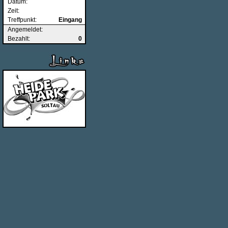
Datum:
Zeit:
Treffpunkt:
Eingang
Angemeldet:
Bezahlt:
0