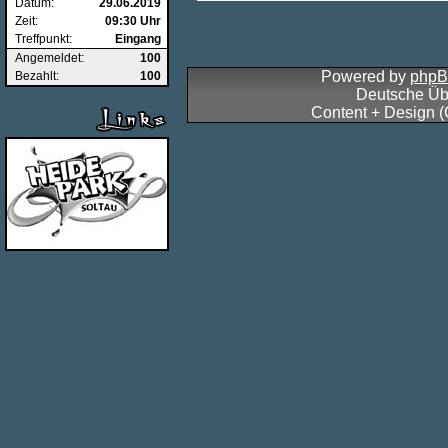
Datum:
29.06.2019
Zeit:
09:30 Uhr
Treffpunkt:
Eingang
Angemeldet:
100
Powered by
php
Bezahlt:
100
Deutsche Üb
Content + Design 