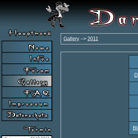
Gallery
-->
2011
D
Bl