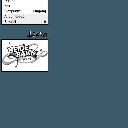
Datum:
Zeit:
Treffpunkt:
Eingang
Angemeldet:
Bezahlt:
0