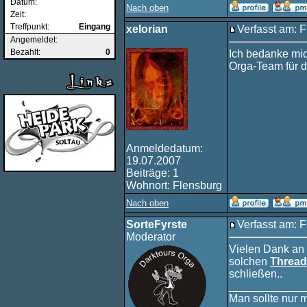
Datum:
Nach oben
Zeit:
Treffpunkt:
Eingang
xelorian
Verfasst am: F
Angemeldet:
Bezahlt:
0
Ich bedanke mic
Orga-Team für d
Anmeldedatum:
19.07.2007
Beiträge: 1
Wohnort: Flensburg
Nach oben
SorteFyrste
Verfasst am: F
Moderator
Vielen Dank an 
solchen
Thread
schließen..
____________
Man sollte nur 