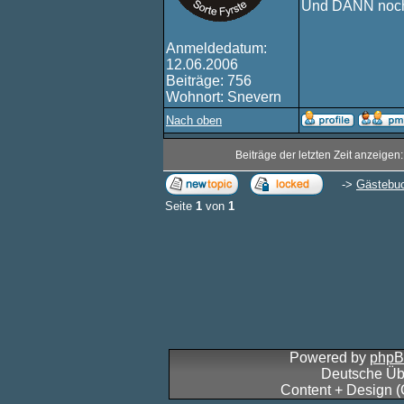
Und DANN noch
Anmeldedatum:
12.06.2006
Beiträge: 756
Wohnort: Snevern
Nach oben
Beiträge der letzten Zeit anzeigen
->
Gästebu
Seite
1
von
1
Powered by
php
Deutsche Üb
Content + Design 