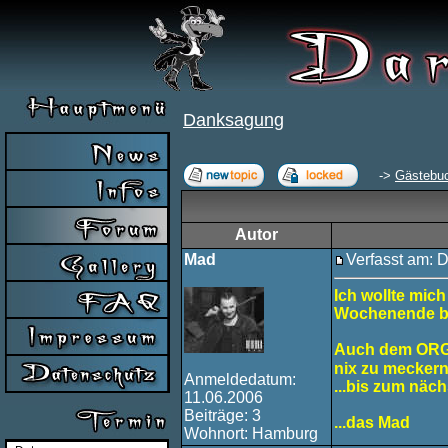
Danksagung
->
Gästebu
Autor
Mad
Verfasst am: D
Ich wollte mich
Wochenende b
Auch dem ORGA
nix zu mecker
Anmeldedatum:
...bis zum näch
11.06.2006
Beiträge: 3
...das Mad
Wohnort: Hamburg