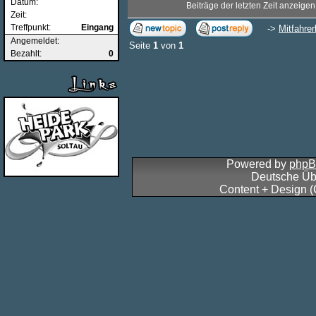
Datum:
Beiträge der letzten Zeit anzeigen
Zeit:
Treffpunkt:
Eingang
->
Mitfahrer
Angemeldet:
Seite
1
von
1
Bezahlt:
0
Powered by
php
Deutsche Üb
Content + Design 