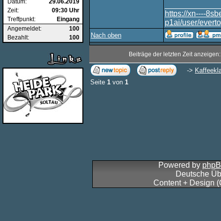
Datum:
29.06.2019
____________
Zeit:
09:30 Uhr
https://xn----8
Treffpunkt:
Eingang
p1ai/user/evert
Angemeldet:
100
Nach oben
Bezahlt:
100
Beiträge der letzten Zeit anzeigen
->
Kaffeekl
Seite
1
von
1
Powered by
php
Deutsche Üb
Content + Design 