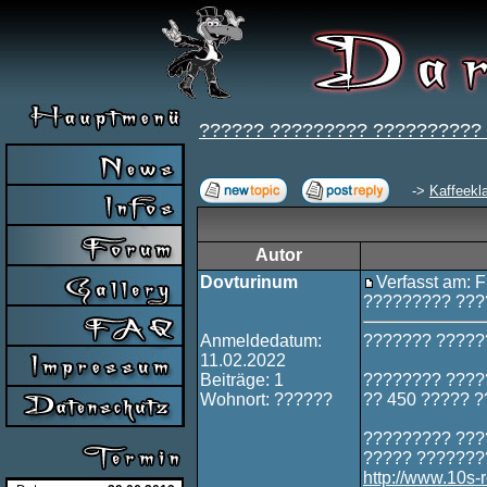
?????? ????????? ??????????
->
Kaffeekl
Autor
Dovturinum
Verfasst am: F
????????? ???
Anmeldedatum:
??????? ?????
11.02.2022
Beiträge: 1
???????? ????
Wohnort: ??????
?? 450 ????? 
????????? ????
????? ???????
http://www.10s-r