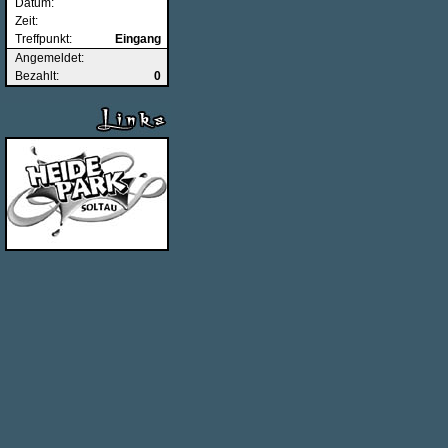
Datum:
Zeit:
Treffpunkt:
Eingang
Angemeldet:
Bezahlt:
0