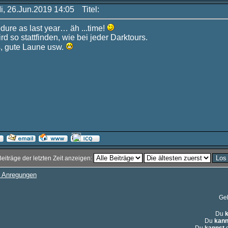
Mi, 26.Jun.2019 14:05
Titel:
ure as last year… äh ...time!
ird so stattfinden, wie bei jeder Darktours.
ls, gute Laune usw.
Beiträge der letzten Zeit anzeigen:
 Anregungen
Ge
Du
Du
kann