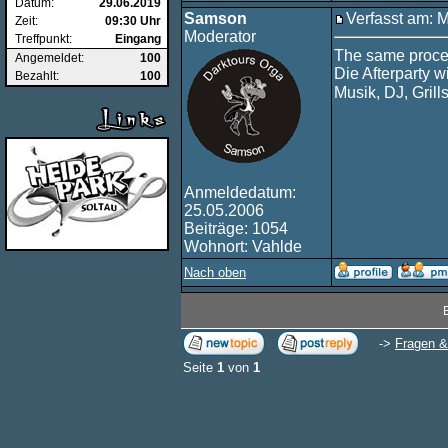
Datum:
29.06.2019
Samson
Verfasst am: 
Zeit:
09:30 Uhr
Moderator
Treffpunkt:
Eingang
The same proced
Angemeldet:
100
Die Afterparty w
Bezahlt:
100
Musik, DJ, Gril
Anmeldedatum:
25.05.2006
Beiträge: 1054
Wohnort: Vahlde
Nach oben
->
Fragen &
Seite
1
von
1