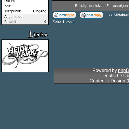
Datum:
Beiträge der letzten Zeit anzeigen
Zeit:
Treffpunkt:
Eingang
->
Mitfahre
Angemeldet:
Bezahlt:
0
Seite
1
von
1
Powered by
php
Deutsche Üb
Content + Design 