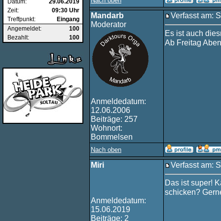
Nach oben
Datum:
29.06.2019
Zeit:
09:30 Uhr
Mandarb
Verfasst am: 
Treffpunkt:
Eingang
Moderator
Angemeldet:
100
Es ist auch die
Bezahlt:
100
Ab Freitag Aben
Anmeldedatum:
12.06.2006
Beiträge: 257
Wohnort:
Bommelsen
Nach oben
Miri
Verfasst am: 
Das ist super! 
schicken? Gerne
Anmeldedatum:
15.06.2019
Beiträge: 2