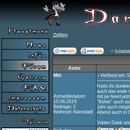
Zelten
->
Schlafge
Autor
Miri
Verfasst am: 
Hallo ihr dunkl
auch das erste 
Anmeldedatum:
mit (er feiert 
15.06.2019
"früher" auch a
Beiträge: 2
Jahr auch mögli
Wohnort: Nienstädt
Abend auch in 
Vielen Dank un