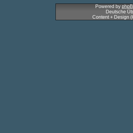
Powered by
php
Deutsche Üb
Content + Design 