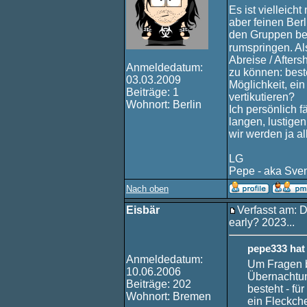
Es ist vielleich
aber feinen Ber
den Gruppen bei
rumspringen. Al
Abreise / After
Anmeldedatum:
zu können: beste
03.03.2009
Möglichkeit, ei
Beiträge: 1
vertikutieren?
Wohnort: Berlin
Ich persönlich f
langen, lustige
wir werden ja all
LG
Pepe - aka Sven
Nach oben
Eisbär
Verfasst am: D
early? 2023...
pepe333 hat
Anmeldedatum:
Um Fragen bz
10.06.2006
Übernachtun
Beiträge: 202
besteht - für
Wohnort: Bremen
ein Fleckch