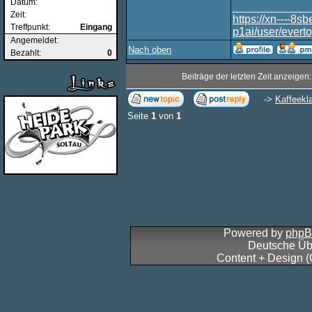
Datum:
____________
Zeit:
https://xn----8
Treffpunkt:
Eingang
p1ai/user/evert
Angemeldet:
Nach oben
Bezahlt:
0
Beiträge der letzten Zeit anzeigen
->
Kaffeekl
Seite
1
von
1
Powered by
php
Deutsche Üb
Content + Design 