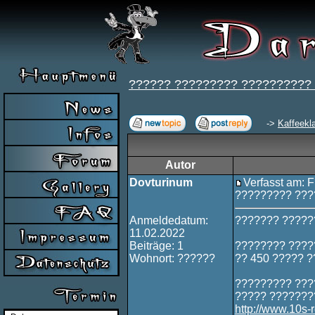
?????? ????????? ??????????
->
Kaffeekl
Autor
Dovturinum
Verfasst am: F
????????? ???
Anmeldedatum:
??????? ?????
11.02.2022
Beiträge: 1
???????? ????
Wohnort: ??????
?? 450 ????? 
????????? ????
????? ???????
http://www.10s-r