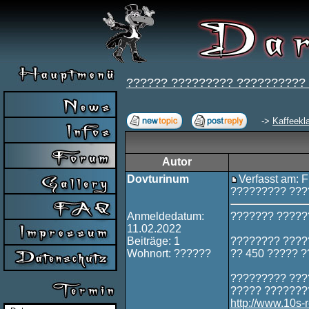
?????? ????????? ??????????
->
Kaffeekl
Autor
Dovturinum
Verfasst am: F
????????? ???
Anmeldedatum:
??????? ?????
11.02.2022
Beiträge: 1
???????? ????
Wohnort: ??????
?? 450 ????? 
????????? ????
????? ???????
http://www.10s-r