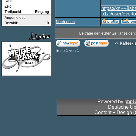
Datum:
____________
Zeit:
https://xn----8
Treffpunkt:
Eingang
p1ai/user/evert
Angemeldet:
Nach oben
Bezahlt:
0
Beiträge der letzten Zeit anzeigen
->
Kaffeekl
Seite
1
von
1
Powered by
php
Deutsche Üb
Content + Design 