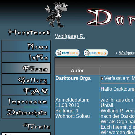
Wolfgang R.
->
Wolfgang
Autor
Darktours Orga
Verfasst am: 
Hallo Darktourer
Anmeldedatum:
wie Ihr aus den
11.08.2010
Unfall.
Beiträge: 1
Wolfang R. ver
Wohnort: Soltau
nach der Darkto
Wir als Orga ha
Euch hiermit die
Wir werden die 