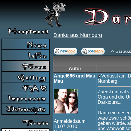
Danke aus Nürnberg
->
Gästebu
Autor
Angel666 und Mau
Verfasst am: D
Mau
Nürnberg
Zuerst einmal v
Orga und die Un
Darktours...
Dann ein riese
wäre zwar schön
Anmeldedatum:
geben würde, ab
13.07.2010
uns Wariwolf s