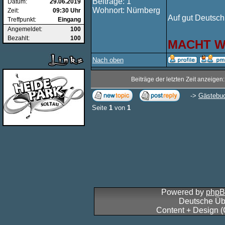
Beiträge: 1
Datum:
29.06.2019
Wohnort: Nürnberg
Zeit:
09:30 Uhr
Auf gut Deutsch
Treffpunkt:
Eingang
Angemeldet:
100
Bezahlt:
100
MACHT WE
Nach oben
Beiträge der letzten Zeit anzeigen
->
Gästebu
Seite
1
von
1
Powered by
php
Deutsche Üb
Content + Design 