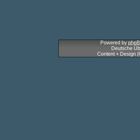
Powered by
php
Deutsche Üb
Content + Design 