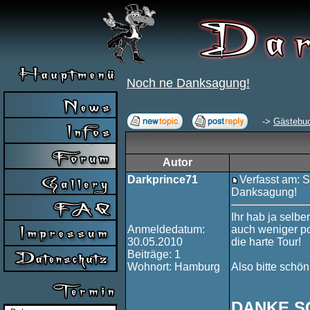
Noch ne Danksagung!
->
Gästebu
Autor
Darkprince71
Verfasst am: S
Danksagung!
Ihr hab ja selbe
Anmeldedatum:
auch weniger pos
30.05.2010
die harte Tour!
Beiträge: 1
Wohnort: Hamburg
Also bitte schön
DANKE SC