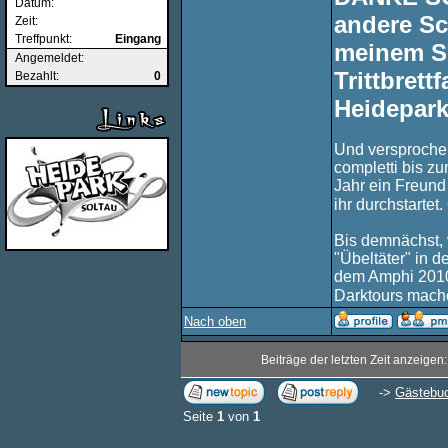
Datum:
andere Sc
Zeit:
Treffpunkt:
Eingang
meinem Sc
Angemeldet:
Trittbrett
Bezahlt:
0
Heidepark
Und versprochen
completti bis zu
Jahr ein Freund
ihr durchstarte
Bis demnächst, v
"Übeltäter" in d
dem Amphi 2010
Darktours mache
Nach oben
Beiträge der letzten Zeit anzeigen
->
Gästebu
Seite
1
von
1