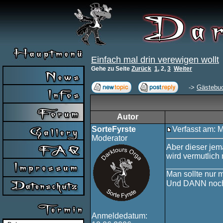
Einfach mal drin verewigen wollt
Gehe zu Seite
Zurück
1
,
2
,
3
Weiter
->
Gästebu
Autor
SorteFyrste
Verfasst am: 
Moderator
Aber dieser jem
wird vermutlich 
____________
Man sollte nur 
Und DANN noch
Anmeldedatum: