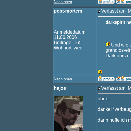
Nach oben
post-mortem
Verfasst am: 
darkspirit h
Anmeldedatum:
11.06.2006
Beiträge: 165
Und wie e
Wohnort: weg
grandios-ei
Darktours ni
Nach oben
hajoe
Verfasst am: 
öhm...
danke! *verbeu
dann hoffe ich m