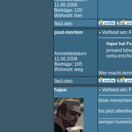
11.06.2006
Beiträge: 120
Wohnort: hier
Nach oben
post-mortem
Verfasst am: F
hajoe hat F
jemand böse
Anmeldedatum:
extra erschl
11.06.2006
Beiträge: 165
Wohnort: weg
Wer macht den
Nach oben
hajoe
Verfasst am: F
böse menschen h
bis jetzt allerdi
____________
semper humoris