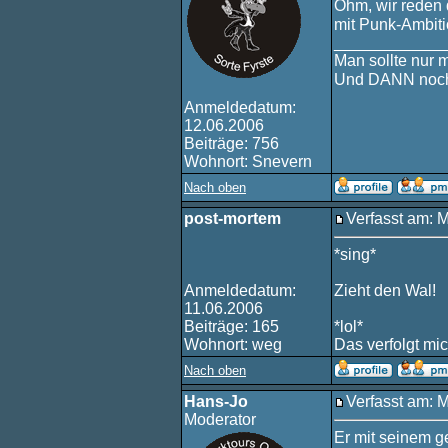
Öhm, wir reden
mit Punk-Ambit
____________
Man sollte nur 
Und DANN noch
Anmeldedatum:
12.06.2006
Beiträge: 756
Wohnort: Snevern
Nach oben
post-mortem
Verfasst am: 
*sing*
Anmeldedatum:
Zieht den Wal!
11.06.2006
Beiträge: 165
*lol*
Wohnort: weg
Das verfolgt mi
Nach oben
Hans-Jo
Verfasst am: 
Moderator
Er mit seinem g