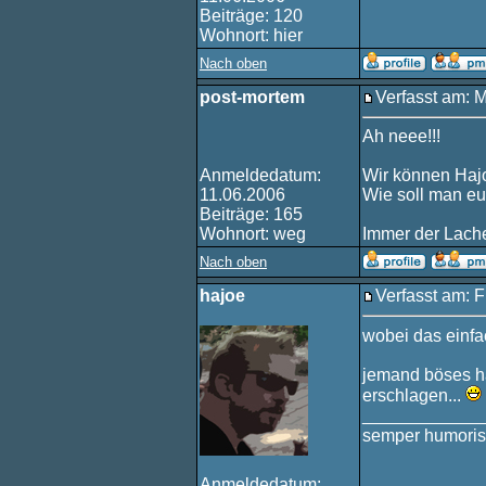
Beiträge: 120
Wohnort: hier
Nach oben
post-mortem
Verfasst am: 
Ah neee!!!
Anmeldedatum:
Wir können Hajo
11.06.2006
Wie soll man e
Beiträge: 165
Wohnort: weg
Immer der Lache
Nach oben
hajoe
Verfasst am: F
wobei das einfa
jemand böses ha
erschlagen...
____________
semper humoris
Anmeldedatum: