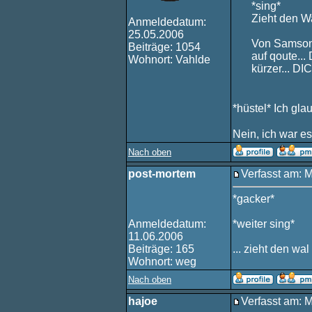
*sing*
Zieht den Wa
Anmeldedatum:
25.05.2006
Von Samson: 
Beiträge: 1054
auf qoute...
Wohnort: Vahlde
kürzer... 
*hüstel* Ich gla
Nein, ich war es
Nach oben
post-mortem
Verfasst am: 
*gacker*
Anmeldedatum:
*weiter sing*
11.06.2006
Beiträge: 165
... zieht den wa
Wohnort: weg
Nach oben
hajoe
Verfasst am: 