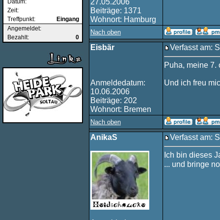
27.05.2006
Datum:
Beiträge: 1371
Zeit:
Wohnort: Hamburg
Treffpunkt:
Eingang
Angemeldet:
Nach oben
Bezahlt:
0
Eisbär
Verfasst am: 
Puha, meine 7. o
Anmeldedatum:
Und ich freu mic
10.06.2006
Beiträge: 202
Wohnort: Bremen
Nach oben
AnikaS
Verfasst am: 
Ich bin dieses J
... und bringe 