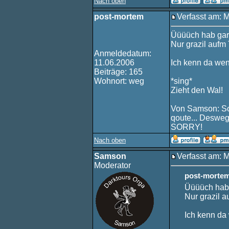
Nach oben
post-mortem
Verfasst am: 
Üüüüch hab gar 
Nur grazil aufm
Anmeldedatum:
11.06.2006
Ich kenn da wen.
Beiträge: 165
Wohnort: weg
*sing*
Zieht den Wal!
Von Samson: Sor
qoute... Desweg
SORRY!
Nach oben
Samson
Verfasst am: 
Moderator
post-mortem
Üüüüch hab 
Nur grazil a
Ich kenn da w