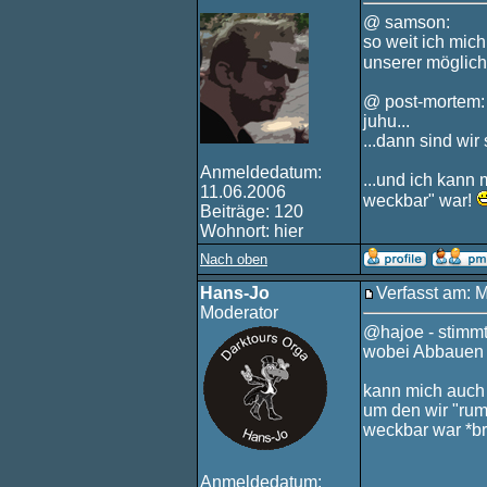
@ samson:
so weit ich mic
unserer möglich
@ post-mortem:
juhu...
...dann sind wir
Anmeldedatum:
...und ich kann
11.06.2006
weckbar" war!
Beiträge: 120
Wohnort: hier
Nach oben
Hans-Jo
Verfasst am: 
Moderator
@hajoe - stimm
wobei Abbauen i
kann mich auch 
um den wir "rum
weckbar war *bre
Anmeldedatum: