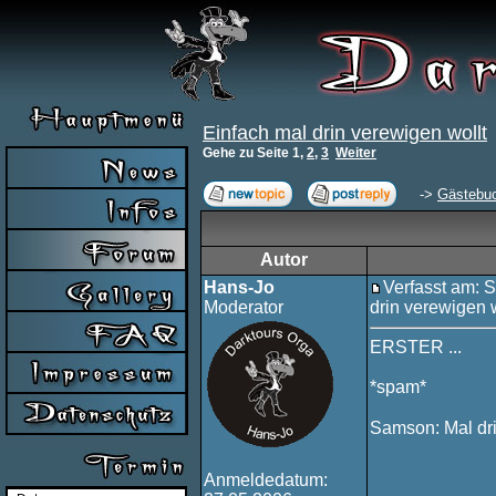
Einfach mal drin verewigen wollt
Gehe zu Seite
1
,
2
,
3
Weiter
->
Gästebu
Autor
Hans-Jo
Verfasst am: 
Moderator
drin verewigen w
ERSTER ...
*spam*
Samson: Mal drin
Anmeldedatum: