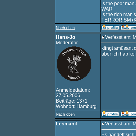
is the poor man'
WAR
is the rich man's
TERRORISM (
Nach oben
Hans-Jo
Verfasst am: 
Moderator
klingt amüsant d
aber ich hab ke
Anmeldedatum:
27.05.2006
Beiträge: 1371
Wohnort: Hamburg
Nach oben
Lesmanil
Verfasst am: 
Es handelt sich