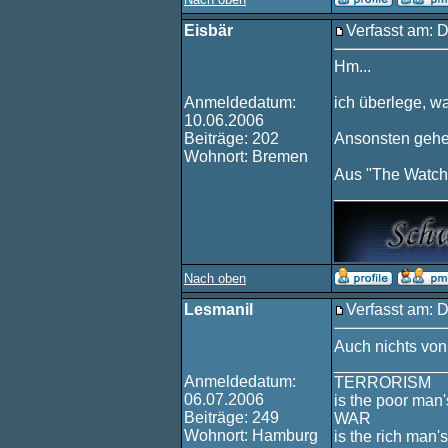
Eisbär
Verfasst am: 
Hm...
Anmeldedatum:
ich überlege, wa
10.06.2006
Beiträge: 202
Ansonsten gehen
Wohnort: Bremen
Aus "The Watchm
____________
Nach oben
Lesmanil
Verfasst am: 
Auch nichts von
____________
Anmeldedatum:
TERRORISM
06.07.2006
is the poor man'
Beiträge: 249
WAR
Wohnort: Hamburg
is the rich man's