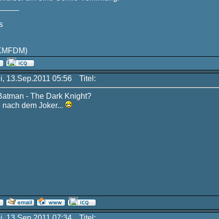
_____
s
KMFDM)
Di, 13.Sep.2011 05:56
Titel:
t Batman - The Dark Knight?
e nach dem Joker...
Di, 13.Sep.2011 07:34
Titel: