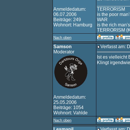
____________
Anmeldedatum:
TERRORISM
06.07.2006
is the poor man'
Beiträge: 249
WAR
Wohnort: Hamburg
is the rich man's
TERRORISM (
Nach oben
Samson
Verfasst am: 
Moderator
Ist es vielleich
Klingt irgendwi
Anmeldedatum:
25.05.2006
Beiträge: 1054
Wohnort: Vahlde
Nach oben
Lesmanil
Verfasst am: 