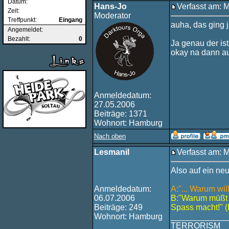
Datum:
Hans-Jo
Verfasst am: 
Zeit:
Moderator
Treffpunkt:
Eingang
auha, das ging ja
Angemeldet:
Bezahlt:
0
Ja genau der ist
okay na dann au
Anmeldedatum:
27.05.2006
Beiträge: 1371
Wohnort: Hamburg
Nach oben
Lesmanil
Verfasst am: 
Also auf ein ne
Anmeldedatum:
A:"... Warum wil
06.07.2006
B:"Warum müßt 
Beiträge: 249
Spass macht!" 
Wohnort: Hamburg
____________
TERRORISM