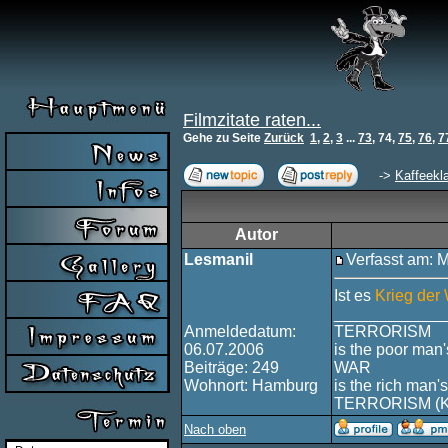
Filmzitate raten...
Gehe zu Seite
Zurück
1
,
2
,
3
...
73
,
74
,
75
,
76
,
7
->
Kaffeekl
Autor
Lesmanil
Verfasst am: 
Ist es
Krieg der
____________
Anmeldedatum:
TERRORISM
06.07.2006
is the poor man'
Beiträge: 249
WAR
Wohnort: Hamburg
is the rich man's
TERRORISM (
Nach oben