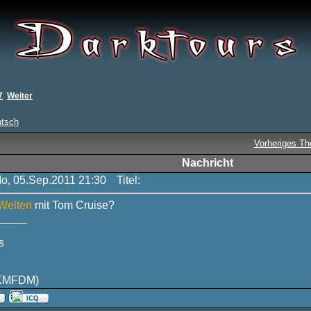
7
Weiter
atsch
Vorheriges T
Nachricht
Mo, 05.Sep.2011 21:30
Titel:
 Welten
mit Tom Cruise?
_____
s
KMFDM)