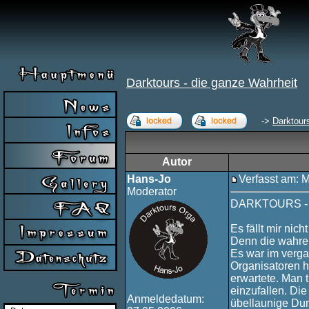
Darktours - die ganze Wahrheit
->
Darktour
Autor
Hans-Jo
Verfasst am: 
Moderator
DARKTOURS - D
Es fällt mir nic
Denn die wahren
Es war im verga
Organisatoren h
erwartete. Man 
einzufallen. Di
Anmeldedatum:
übellaunige Du