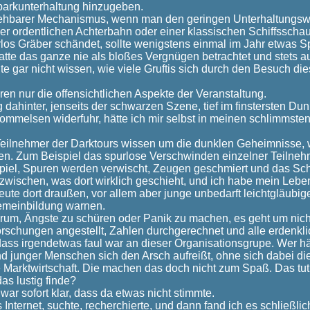
itparkunterhaltung hinzugeben.
iehbarer Mechanismus, wenn man den geringen Unterhaltungswe
ner ordentlichen Achterbahn oder einer klassischen Schiffsscha
los Gräber schändet, sollte wenigstens einmal im Jahr etwas 
hatte das ganze nie als bloßes Vergnügen betrachtet und stets 
te gar nicht wissen, wie viele Gruftis sich durch den Besuch di
ren nur die offensichtlichen Aspekte der Veranstaltung.
 dahinter, jenseits der schwarzen Szene, tief im finstersten Du
 Bommelsen widerfuhr, hätte ich mir selbst in meinen schlimmst
eilnehmer der Darktours wissen um die dunklen Geheimnisse, w
 Zum Beispiel das spurlose Verschwinden einzelner Teilnehmer
Spiel, Spuren werden verwischt, Zeugen geschmiert und das Schi
nzwischen, was dort wirklich geschieht, und ich habe mein Lebe
Leute dort draußen, vor allem aber junge unbedarft leichtgläubi
emeinbildung warnen.
arum, Ängste zu schüren oder Panik zu machen, es geht um nich
rschungen angestellt, Zahlen durchgerechnet und alle erdenkli
 dass irgendetwas faul war an dieser Organisationsgrupe. Wer hä
 junger Menschen sich den Arsch aufreißt, ohne sich dabei d
ie Marktwirtschaft. Die machen das doch nicht zum Spaß. Das tut 
das lustig finde?
 war sofort klar, dass da etwas nicht stimmte.
Internet, suchte, recherchierte, und dann fand ich es schließlic