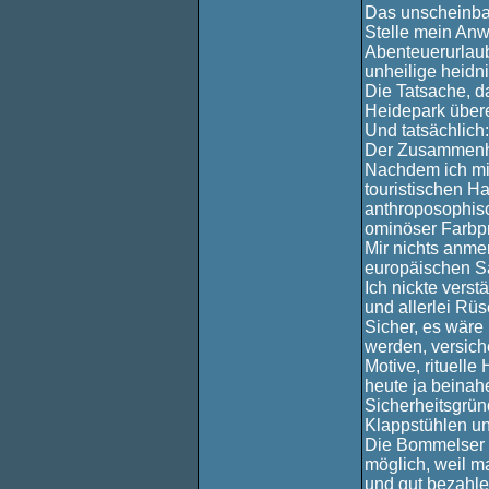
Das unscheinbar
Stelle mein Anw
Abenteuerurlaub
unheilige heidn
Die Tatsache, d
Heidepark übere
Und tatsächlich:
Der Zusammenhan
Nachdem ich mir
touristischen H
anthroposophisc
ominöser Farbpr
Mir nichts anmer
europäischen Sa
Ich nickte vers
und allerlei Rü
Sicher, es wäre
werden, versich
Motive, rituell
heute ja beinah
Sicherheitsgrün
Klappstühlen un
Die Bommelser S
möglich, weil m
und gut bezahle