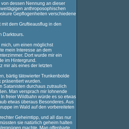
, von dessen Nennung an dieser
 zweitägigen anthroposophischen
obskure Gepflogenheiten verschiedene
mit dem Gruftieausflug in den
n Darktours.
 mich, um einen möglichst
ete mein Interesse an dem
nterzimmer. Dort wurde mir ein
de im Hintergrund.
 mir als eines der letzten
n, bärtig tätowierter Trunkenbolde
 präsentiert wurden.
n Satanisten durchaus zutraulich
eßen. Man versprach mir lohnende
 In freier Wildbahn würde es so etwas
laub etwas überaus Besonderes. Aus
ruppe im Wald auf den vorbereiteten
chter Geheimtipp, und all das nur
üssten sie natürlich geheim halten
 Vergnügen machte. Man offenbarte