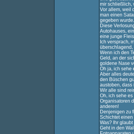
mir schließlich
Vor allem, weil
man einen Sata
gegeben wurde
Diese Verlosung
Autohauses, ein
eine junge Flei
Ich versprach, 
überschlagend,
Wenn ich den T
Geld, an der si
goldene Nase ve
Oh ja, ich sehe
Aber alles deute
den Büschen gut
austoben, dass 
Wir alle sind re
Oh, ich sehe es
Organisatoren d
anderen!
Denjenigen zu f
Schichtet einen
Was? Ihr glaubt
Geht in den Wald
Fotoapparaten u