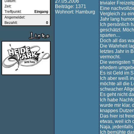
27.05.2006
Datum:
trivialer Freize
Beiträge: 1371
Zeit:
Eine nachvollz
Wohnort: Hamburg
Treffpunkt:
Eingang
Vergleich zu ei
Angemeldet:
Jahr lang humor
Bezahlt:
0
Ich persönlich 
geschätzt. Möch
sparten…
Doch all das wa
Die Wahrheit lag
letztes Jahr in
vermocht.
Die wenigsten T
ehedem umgeben.
Es ist Geld im 
Ich aber weiß i
möchte all die 
schwacher Allg
Es geht nicht d
Ich habe Nachfo
wurde mir klar,
knappes Dutzend
Das hier ist fre
etwas, weil ich 
Naja, jedenfalls
Ich bemühte das 