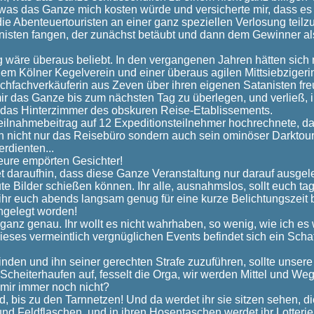
, was das Ganze mich kosten würde und versicherte mir, dass es
 die Abenteuertouristen an einer ganz speziellen Verlosung teil
nisten fangen, der zunächst betäubt und dann dem Gewinner a
.
 wäre überaus beliebt. In den vergangenen Jahren hätten sich
em Kölner Kegelverein und einer überaus agilen Mittsiebzigeri
schfachverkäuferin aus Zeven über ihren eigenen Satanisten fr
mir das Ganze bis zum nächsten Tag zu überlegen, und verließ, 
 das Hinterzimmer des obskuren Reise-Etablissements.
eilnahmebeitrag auf 12 Expeditionsteilnehmer hochrechnete, 
ch nicht nur das Reisebüro sondern auch sein ominöser Darktou
rdienten...
 eure empörten Gesichter!
t daraufhin, dass diese Ganze Veranstaltung nur darauf ausgeleg
e Bilder schießen können. Ihr alle, ausnahmslos, sollt euch t
ihr euch abends langsam genug für eine kurze Belichtungszeit 
ingelegt worden!
 ganz genau. Ihr wollt es nicht wahrhaben, so wenig, wie ich es
ieses vermeintlich vergnüglichen Events befindet sich ein Schaf
inden und ihn seiner gerechten Strafe zuzuführen, sollte unsere
 Scheiterhaufen auf, fesselt die Orga, wir werden Mittel und We
 mir immer noch nicht?
, bis zu den Tarnnetzen! Und da werdet ihr sie sitzen sehen, di
nd Feldflaschen, und in ihren Hosentaschen werdet ihr Lotteriel