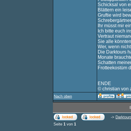
Schicksal von e
Blättern ein lei
Gruftie wird be
Schrebergärtner 
Ihr müsst mir ei
Ich bitte euch in
Vertraut nieman
Sie alle könnte
Wer, wenn nicht
Die Darktours h
Monate brauchte
Schatten meiner
Frotteekostüm d
ENDE
© christian von 
Nach oben
->
Darktour
Seite
1
von
1