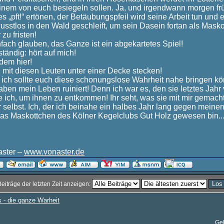
inem von euch besiegeln sollen. Ja, und irgendwann morgen frü
ses „pft!“ ertönen, der Betäubungspfeil wird seine Arbeit tun un
wusstlos in den Wald geschleift, um sein Dasein fortan als Mask
zu fristen!
nfach glauben, das Ganze ist ein abgekartetes Spiel!
ständig: hört auf mich!
dem hier!
n mit diesen Leuten unter einer Decke stecken!
 ich sollte euch diese schonungslose Wahrheit nahe bringen k
aben mein Leben ruiniert! Denn ich war es, den sie letztes Jahr
 ich, um ihnen zu entkommen! Ihr seht, was sie mit mir gemacht
 selbst. Ich, der ich beinahe ein halbes Jahr lang gegen meinen
as Maskottchen des Kölner Kegelclubs Gut Holz gewesen bin..
aster –
www.vonaster.de
Beiträge der letzten Zeit anzeigen:
s - die ganze Warheit
Ge