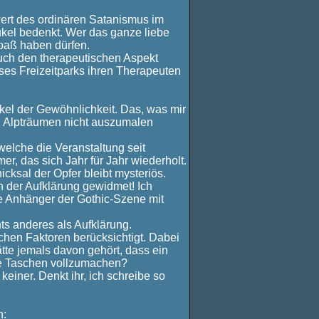
rt des ordinären Satanismus im
ukel bedenkt. Wer das ganze liebe
Spaß haben dürfen.
auch den therapeutischen Aspekt
eses Freizeitparks ihren Therapeuten
nkel der Gewöhnlichkeit. Das, was mir
en Alpträumen nicht auszumalen
elche die Veranstaltung seit
, das sich Jahr für Jahr wiederholt.
cksal der Opfer bleibt mysteriös.
n der Aufklärung gewidmet! Ich
ge Anhänger der Gothic-Szene mit
ts anderes als Aufklärung.
chen Faktoren berücksichtigt. Dabei
tte jemals davon gehört, dass ein
ie Taschen vollzumachen?
keiner. Denkt ihr, ich schreibe so
h: