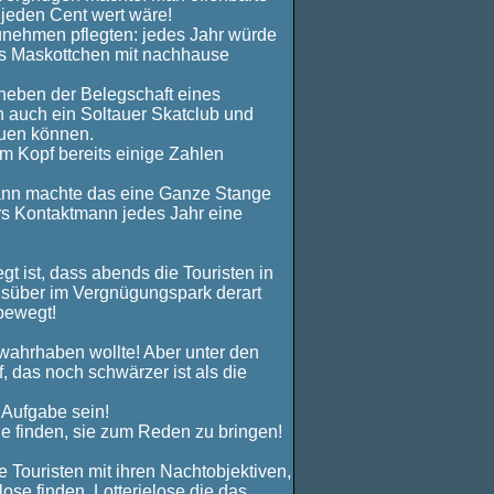
 jeden Cent wert wäre!
zunehmen pflegten: jedes Jahr würde
ls Maskottchen mit nachhause
 neben der Belegschaft eines
n auch ein Soltauer Skatclub und
euen können.
im Kopf bereits einige Zahlen
dann machte das eine Ganze Stange
rs Kontaktmann jedes Jahr eine
t ist, dass abends die Touristen in
agsüber im Vergnügungspark derart
bewegt!
 wahrhaben wollte! Aber unter den
, das noch schwärzer ist als die
 Aufgabe sein!
ge finden, sie zum Reden zu bringen!
e Touristen mit ihren Nachtobjektiven,
ose finden, Lotterielose die das