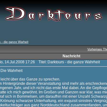
s - die ganze Warheit
Vorheriges T
Nachricht
Mo, 14.Jul.2008 17:26
Titel: Darktours - die ganze Wahrheit
ie Wahrheit
ht leicht über das Ganze zu sprechen.
 Hintergründe dieser Veranstaltung sind mehr als erschrecken
ngenen Jahr, und ich nicht das erste Mal dabei. An die Gepflog
atte ich mich gewöhnt. Im Großen und Ganzen war klar, was mi
traf sich in Bommelsen, um daraufhin mit einer Unzahl Schwar
e Krönung schwarzer Unterhaltung, ein exquisit sinistres Vergnü
nkeltuchträger aus ganz Norddeutschland zusammenfanden, um