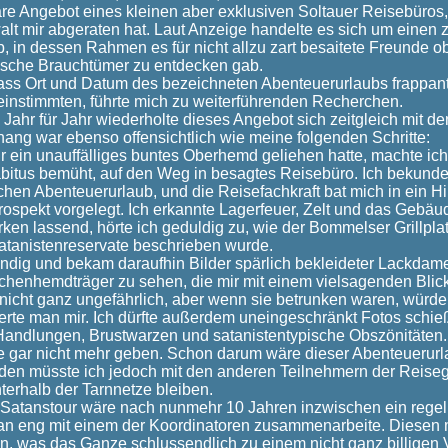
e Angebot eines kleinen aber exklusiven Soltauer Reisebüros
alt mir abgeraten hat. Laut Anzeige handelte es sich um einen
, in dessen Rahmen es für nicht allzu zart besaitete Freunde 
ische Brauchtümer zu entdecken gab.
ass Ort und Datum des bezeichneten Abenteuerurlaubs frappant 
instimmten, führte mich zu weiterführenden Recherchen.
 Jahr für Jahr wiederholte dieses Angebot sich zeitgleich mit de
g war ebenso offensichtlich wie meine folgenden Schritte:
 ein unauffälliges buntes Oberhemd geliehen hatte, machte ich
abitus bemüht, auf den Weg in besagtes Reisebüro. Ich bekund
hen Abenteuerurlaub, und die Reisefachkraft bat mich in ein Hi
ospekt vorgelegt. Ich erkannte Lagerfeuer, Zelt und das Gebäu
ken lassend, hörte ich geduldig zu, wie der Bommelser Grillplatz
tanistenreservate beschrieben wurde.
tändig und bekam daraufhin Bilder spärlich bekleideter Lackdame
schenhemdträger zu sehen, die mir mit einem vielsagenden Blick
 nicht ganz ungefährlich, aber wenn sie betrunken waren, würde
erte man mir. Ich dürfte außerdem uneingeschränkt Fotos schi
e Handlungen, Brustwarzen und satanistentypische Obszönitäten.
e gar nicht mehr geben. Schon darum wäre dieser Abenteuerur
den müsste ich jedoch mit den anderen Teilnehmern der Reiseg
terhalb der Tarnnetze bleiben.
atanstour wäre nach nunmehr 10 Jahren inzwischen ein regelre
an eng mit einem der Koordinatoren zusammenarbeite. Diesen m
n, was das Ganze schlussendlich zu einem nicht ganz billigen