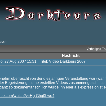
atsch
Vorheriges T
Nachricht
Mo, 27.Aug.2007 15:31
Titel: Video Darktours 2007
genehm überrascht von der diesjährigen Veranstaltung war (war 
ter Begeisterung meine erstellten Videos zusammengeschnitten un
t ganz so dokumentarisch, ich würde ihn eher als expressionist
utube.com/watch?v=Hg-Ghq0Lwu4