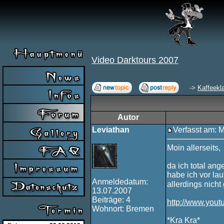
Video Darktours 2007
->
Kaffeekl
Autor
Leviathan
Verfasst am: 
Moin allerseits,
da ich total an
habe ich vor lau
Anmeldedatum:
allerdings nich
13.07.2007
Beiträge: 4
http://www.yo
Wohnort: Bremen
*Kra Kra*