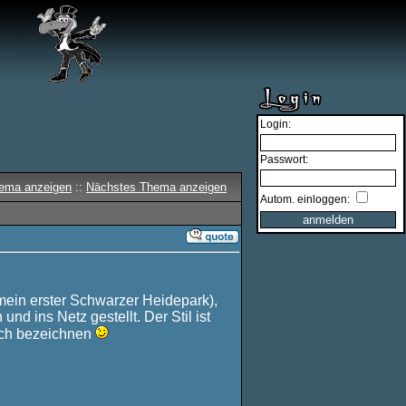
Login:
Passwort:
hema anzeigen
::
Nächstes Thema anzeigen
Autom. einloggen:
mein erster Schwarzer Heidepark),
d ins Netz gestellt. Der Stil ist
isch bezeichnen