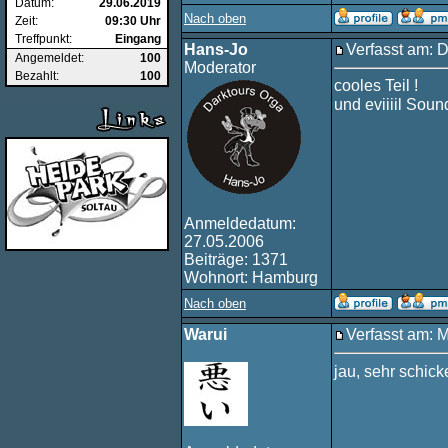
Datum:
29.06.2019
Nach oben
Zeit:
09:30 Uhr
Treffpunkt:
Eingang
Hans-Jo
Verfasst am: 
Angemeldet:
100
Moderator
Bezahlt:
100
cooles Teil !
und eviiiil Sou
Anmeldedatum:
27.05.2006
Beiträge: 1371
Wohnort: Hamburg
Nach oben
Warui
Verfasst am: 
jau, sehr schic