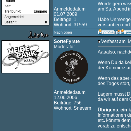
Datum:
Würde gern wiss
Zeit:
Anmeldedatum:
am Sa. Abend i
Treffpunkt:
Eingang
01.07.2009
Angemeldet:
Beiträge: 1
Habe Unmengen 
Bezahlt:
0
Wohnort: 31559
verstauben und 
Nach oben
SorteFyrste
Verfasst am: M
Moderator
Aaaalso, nachd
Wenn Du da kein
der Kommerz auß
Wenn das aber de
des Tages stört,
Anmeldedatum:
Lagern musst Du
12.06.2006
da wir auf dem G
Beiträge: 756
Wohnort: Snevern
Übrigens, ein k
Informationen 
etc. könnte de
vorab zu entsc