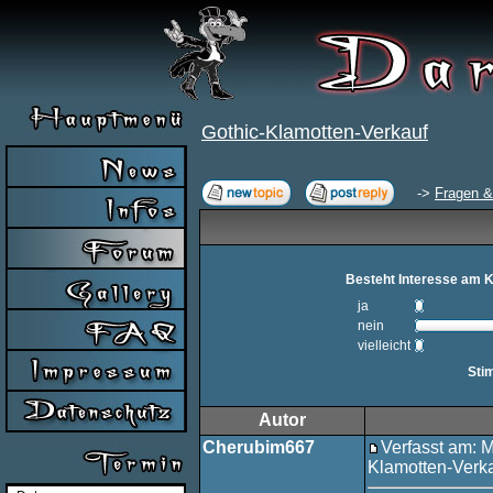
Gothic-Klamotten-Verkauf
->
Fragen &
Besteht Interesse am 
ja
nein
vielleicht
Sti
Autor
Cherubim667
Verfasst am: M
Klamotten-Verk