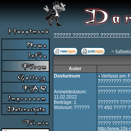
?????? ????????? ??????????
->
Kaffeekl
Autor
Dovturinum
Verfasst am: F
????????? ???
Anmeldedatum:
??????? ?????
11.02.2022
Beiträge: 1
???????? ????
Wohnort: ??????
?? 450 ????? 
????????? ????
????? ???????
http://www.10s-r