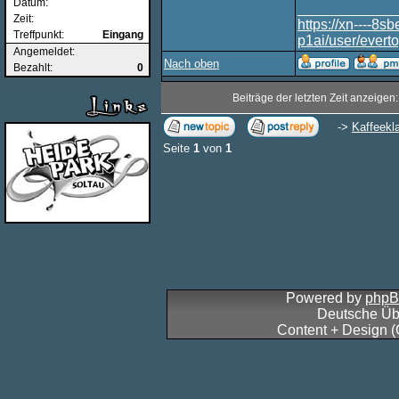
Datum:
____________
Zeit:
https://xn----8
Treffpunkt:
Eingang
p1ai/user/evert
Angemeldet:
Nach oben
Bezahlt:
0
Beiträge der letzten Zeit anzeigen
->
Kaffeekl
Seite
1
von
1
Powered by
php
Deutsche Üb
Content + Design 