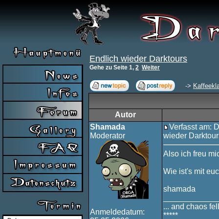
Endlich wieder Darktours
Gehe zu Seite
1
,
2
Weiter
->
Kaffeekl
Autor
Shamada
Verfasst am: 
Moderator
wieder Darktour
Also ich freu mi
Wie ist's mit eu
shamada
____________
... and chaos fell
Anmeldedatum:
*****