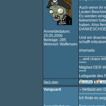
Auch wenn ihr no
Leuten Beschei
Es werden einig
bekommen haben
haben. Also fl
DANKESCHOE
Anmeldedatum:
25.05.2006
Und wir druecke
Beiträge: 285
schafft mitzuk
Wohnort: Waffensen
shamada
____________
... and chaos fell
*****
Mitglied DER W
*****
Leibgarde des 
Nach oben
Vanguard
Verfasst am: 
Ich finde es an