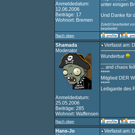
Anmeldedatum:
unter einigen 
12.06.2006
Beiträge: 17
Und Danke für d
Wohnort: Bremen
Zuletzt bearbeitet v
bearbeitet
Nach oben
Shamada
Verfasst am: 
Moderator
Wunderbar
____________
... and chaos fell
*****
Mitglied DER W
*****
Leibgarde des 
Anmeldedatum:
25.05.2006
Beiträge: 285
Wohnort: Waffensen
Nach oben
Hans-Jo
Verfasst am: 