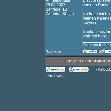
Anmeldedatum:
Erst vor kurzem
25.04.2007
von den Darktou
Beiträge: 12
Wohnort: Soltau
Ich freue mich,
meinen Kalender
sowieso.
Danke, dass ihr 
verloren habt.
____________
"I am not in the c
Nach oben
Beiträge der letzten Zeit anzeigen
->
Kaffeekl
Seite
1
von
2