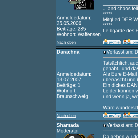
____________
... and chaos fell
*****
Anmeldedatum:
Mitglied DER W
25.05.2006
*****
Beiträge: 285
Leibgarde des 
Wohnort: Waffensen
Nach oben
Darachna
Verfasst am: D
Tatsächlich, au
gehabt...und das
Anmeldedatum:
Als Eure E-Mail 
13.07.2007
überrascht und 
Beiträge: 1
Ein dickes DA
Wohnort:
Leider können w
Braunschweig
und wenn ja, w
Wäre wundersch
Nach oben
Shamada
Verfasst am: D
Moderator
Da geben wir 