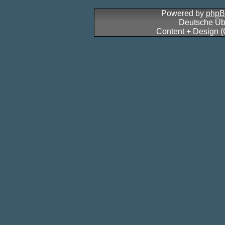
Powered by
php
Deutsche Üb
Content + Design 