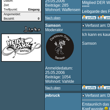
25.05.2006
Datum:
Mitglied DER W
Beiträge: 285
Zeit:
*****
Wohnort: Waffensen
Treffpunkt:
Eingang
Leibgarde des 
Angemeldet:
Nach oben
Bezahlt:
0
Samson
Verfasst am: 
Moderator
Ich kann es ka
Samson
Anmeldedatum:
25.05.2006
Beiträge: 1054
Wohnort: Vahlde
Nach oben
jwbruck
Verfasst am: 
Erstaunlich das
Kopf wusste
h