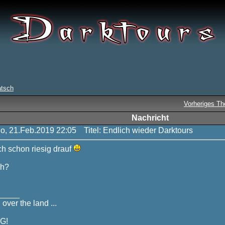
atsch
Vorheriges T
Nachricht
Do, 21.Feb.2019 22:05
Titel: Endlich wieder Darktours
ch schon riesig drauf
ch?
_____
 over the land ...
G!