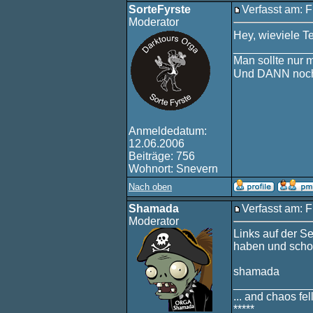
SorteFyrste
Verfasst am: F
Moderator
Hey, wieviele 
____________
Man sollte nur 
Und DANN noch
Anmeldedatum:
12.06.2006
Beiträge: 756
Wohnort: Snevern
Nach oben
Shamada
Verfasst am: F
Moderator
Links auf der Se
haben und scho
shamada
____________
... and chaos fell
*****