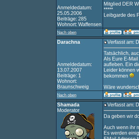
Mitglied DER W
Anmeldedatum:
*****
25.05.2006
Leibgarde des 
Beiträge: 285
Wohnort: Waffensen
Nach oben
Darachna
Verfasst am: D
Tatsächlich, au
Als Eure E-Mail 
Anmeldedatum:
aufleben. Ein 
13.07.2007
Leider können w
Beiträge: 1
bekommen
Wohnort:
Braunschweig
Wäre wundersch
Nach oben
Shamada
Verfasst am: D
Moderator
Da geben wir 
Auch wenn ihr no
Es werden einig
EMail Adresse 