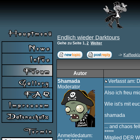
Endlich wieder Darktours
Gehe zu Seite
1
,
2
Weiter
->
Kaffeekl
Autor
Shamada
Verfasst am: 
Moderator
Also ich freu mi
Wie ist's mit eu
shamada
____________
... and chaos fell
*****
Anmeldedatum:
Mitglied DER W