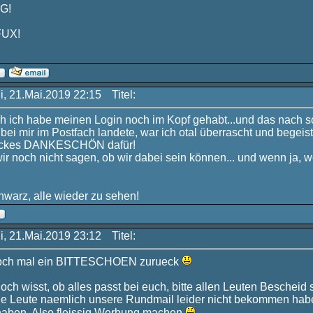
G!
FUX!
i, 21.Mai.2019 22:15
Titel:
ch ich habe meinen Login noch im Kopf gehabt...und das nach so 
bei mir im Postfach landete, war ich otal überrascht und begeis
dickes DANKESCHÖN dafür!
ir noch nicht sagen, ob wir dabei sein können... und wenn ja, w
warz, alle wieder zu sehen!
i, 21.Mai.2019 23:12
Titel:
doch mal ein BITTESCHOEN zurueck
ch wisst, ob alles passt bei euch, bitte allen Leuten Bescheid
e Leute naemlich unsere Rundmail leider nicht bekommen habe
haben. Also fleissig Werbung machen