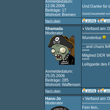
Anmeldedatum:
12.06.2006
Und Danke für d
Beiträge: 17
Zuletzt bearbeitet v
Wohnort: Bremen
Nach oben
Shamada
Verfasst am: 
Moderator
Wunderbar
____________
... and chaos fell
*****
Mitglied DER W
*****
Leibgarde des 
Anmeldedatum:
25.05.2006
Beiträge: 285
Wohnort: Waffensen
Nach oben
Hans-Jo
Verfasst am: 
Moderator
Fein fein..