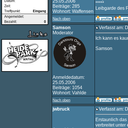
25.05.2006
Datum:
*****
Beiträge: 285
Zeit:
Leibgarde des 
Wohnort: Waffensen
Treffpunkt:
Eingang
Angemeldet:
Nach oben
Bezahlt:
0
Samson
Verfasst am: 
Moderator
Ich kann es ka
Samson
Anmeldedatum:
25.05.2006
Beiträge: 1054
Wohnort: Vahlde
Nach oben
jwbruck
Verfasst am: 
Erstaunlich da
verbreitet unte