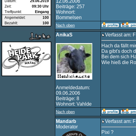
12.06.2006
Datum:
29.06.2019
Beiträge: 257
Zeit:
09:30 Uhr
Wohnort:
Treffpunkt:
Eingang
Bommelsen
Angemeldet:
100
Bezahlt:
100
Nach oben
AnikaS
Verfasst am: F
Hach da fällt mi
Da gibt's doch d
Bei dem sich Ha
Wie hieß die R
Anmeldedatum:
09.06.2006
Beiträge: 8
Wohnort: Vahlde
Nach oben
Mandarb
Verfasst am: F
Moderator
Pixi ?