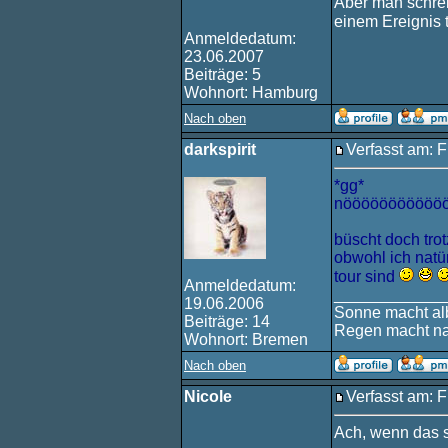
Aber man schrei
einem Ereignis
Anmeldedatum:
23.06.2007
Beiträge: 5
Wohnort: Hamburg
Nach oben
darkspirit
Verfasst am: F
*gg*
nööööööööööööö
büscht doch trot
obwohl ich natür
tour sind
Anmeldedatum:
____________
19.06.2006
Sonne macht alb
Beiträge: 14
Regen macht na
Wohnort: Bremen
Nach oben
Nicole
Verfasst am: F
Ach, wenn das s