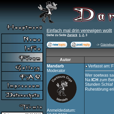
Einfach mal drin verewigen wollt
Gehe zu Seite
Zurück
1
,
2
,
3
->
Gästebu
Autor
Mandarb
Verfasst am: F
Moderator
Wer soetwas sa
Na
ICH
zum Beis
Stunden Schlaf 
Ruhestörung er
Anmeldedatum: