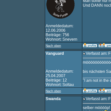
Man sollte nur 
Und DANN noch
Anmeldedatum:
12.06.2006
Beiträge: 756
Wohnort: Snevern
Nach oben
Vanguard
Verfasst am: F
mööööööööööö
Anmeldedatum:
bis nächsten S
25.04.2007
____________
Beiträge: 12
"I am not in the c
Wohnort: Soltau
Nach oben
Swanda
Verfasst am: F
selber mööööp!