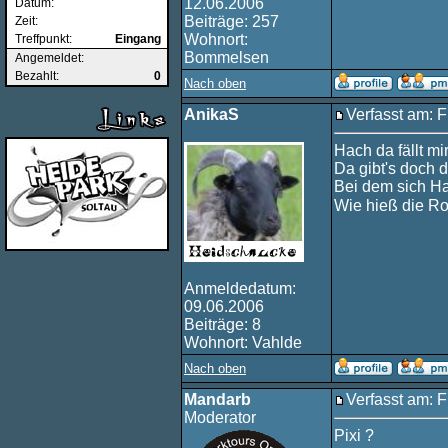
12.06.2006
Datum:
Beiträge: 257
Zeit:
Wohnort:
Treffpunkt:
Eingang
Bommelsen
Angemeldet:
Bezahlt:
0
Nach oben
AnikaS
Verfasst am: F
Hach da fällt mi
Da gibt's doch d
Bei dem sich Ha
Wie hieß die R
Anmeldedatum:
09.06.2006
Beiträge: 8
Wohnort: Vahlde
Nach oben
Mandarb
Verfasst am: F
Moderator
Pixi ?