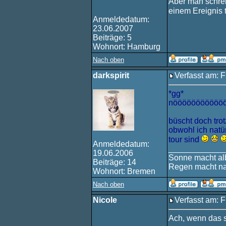
Aber man schrei
einem Ereignis
Anmeldedatum:
23.06.2007
Beiträge: 5
Wohnort: Hamburg
Nach oben
darkspirit
Verfasst am: F
*gg*
nööööööööööööö
büscht doch trot
obwohl ich natür
tour sind
Anmeldedatum:
____________
19.06.2006
Sonne macht alb
Beiträge: 14
Regen macht na
Wohnort: Bremen
Nach oben
Nicole
Verfasst am: F
Ach, wenn das s