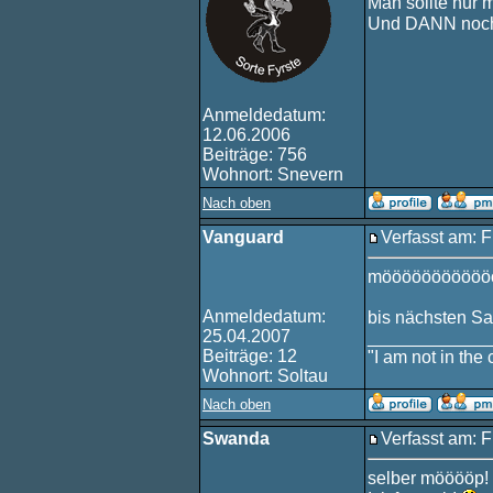
Man sollte nur 
Und DANN noch
Anmeldedatum:
12.06.2006
Beiträge: 756
Wohnort: Snevern
Nach oben
Vanguard
Verfasst am: F
mööööööööööö
Anmeldedatum:
bis nächsten S
25.04.2007
____________
Beiträge: 12
"I am not in the c
Wohnort: Soltau
Nach oben
Swanda
Verfasst am: F
selber mööööp!