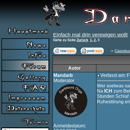
Einfach mal drin verewigen wollt
Gehe zu Seite
Zurück
1
,
2
,
3
->
Gästebu
Autor
Mandarb
Verfasst am: F
Moderator
Wer soetwas sa
Na
ICH
zum Beis
Stunden Schlaf 
Ruhestörung er
Anmeldedatum: