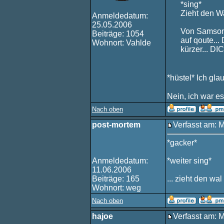
*sing*
Zieht den Wa
Anmeldedatum:
25.05.2006
Von Samson: 
Beiträge: 1054
auf qoute...
Wohnort: Vahlde
kürzer... 
*hüstel* Ich gla
Nein, ich war es
Nach oben
post-mortem
Verfasst am: 
*gacker*
Anmeldedatum:
*weiter sing*
11.06.2006
Beiträge: 165
... zieht den wa
Wohnort: weg
Nach oben
hajoe
Verfasst am: 