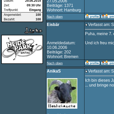
27.05.2006
Datum:
29.06.2019
Beiträge: 1371
Zeit:
09:30 Uhr
Wohnort: Hamburg
Treffpunkt:
Eingang
Angemeldet:
100
Nach oben
Bezahlt:
100
Eisbär
Verfasst am: 
Puha, meine 7. o
Anmeldedatum:
Und ich freu mic
10.06.2006
Beiträge: 202
Wohnort: Bremen
Nach oben
AnikaS
Verfasst am: 
Ich bin dieses J
... und bringe 