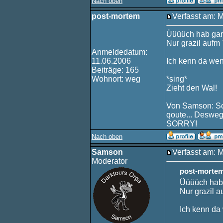
Nach oben
post-mortem
Verfasst am: 
Üüüüch hab gar 
Nur grazil aufm
Anmeldedatum:
11.06.2006
Ich kenn da wen.
Beiträge: 165
Wohnort: weg
*sing*
Zieht den Wal!
Von Samson: Sor
qoute... Desweg
SORRY!
Nach oben
Samson
Verfasst am: 
Moderator
post-mortem
Üüüüch hab 
Nur grazil a
Ich kenn da w