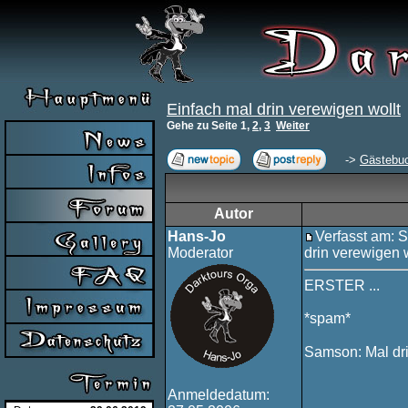
Einfach mal drin verewigen wollt
Gehe zu Seite
1
,
2
,
3
Weiter
->
Gästebu
Autor
Hans-Jo
Verfasst am: 
Moderator
drin verewigen w
ERSTER ...
*spam*
Samson: Mal drin
Anmeldedatum: