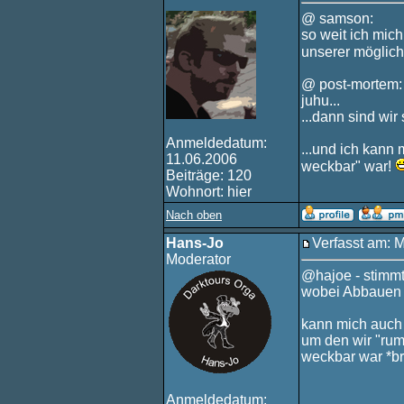
@ samson:
so weit ich mic
unserer möglich
@ post-mortem:
juhu...
...dann sind wir
Anmeldedatum:
...und ich kann
11.06.2006
weckbar" war!
Beiträge: 120
Wohnort: hier
Nach oben
Hans-Jo
Verfasst am: 
Moderator
@hajoe - stimm
wobei Abbauen i
kann mich auch 
um den wir "rum
weckbar war *bre
Anmeldedatum: