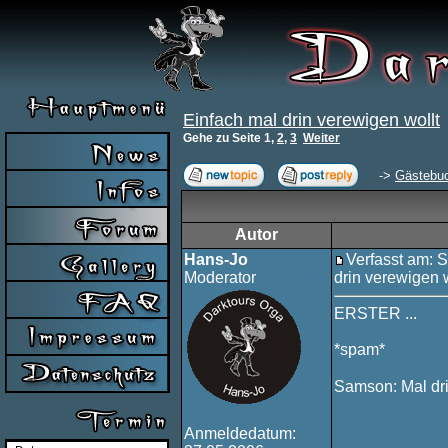
Einfach mal drin verewigen wollt
Gehe zu Seite
1
,
2
,
3
Weiter
->
Gästebu
Autor
Hans-Jo
Verfasst am: 
Moderator
drin verewigen w
ERSTER ...
*spam*
Samson: Mal drin
Anmeldedatum: