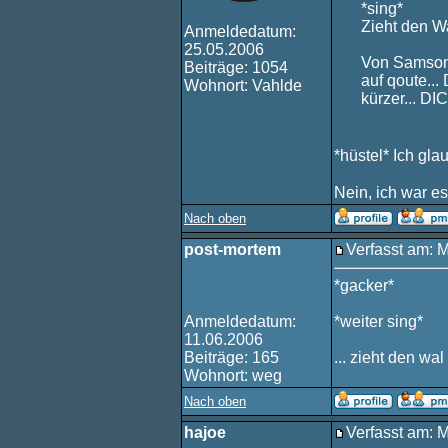
*sing*
Zieht den Wa
Anmeldedatum:
25.05.2006
Von Samson: 
Beiträge: 1054
auf qoute...
Wohnort: Vahlde
kürzer... 
*hüstel* Ich gla
Nein, ich war es
Nach oben
post-mortem
Verfasst am: 
*gacker*
Anmeldedatum:
*weiter sing*
11.06.2006
Beiträge: 165
... zieht den wa
Wohnort: weg
Nach oben
hajoe
Verfasst am: 