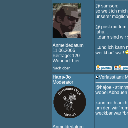
@ samson:
so weit ich mic
unserer möglich
@ post-mortem:
juhu...
...dann sind wir
Anmeldedatum:
...und ich kann
11.06.2006
weckbar" war!
Beiträge: 120
Wohnort: hier
Nach oben
Hans-Jo
Verfasst am: 
Moderator
@hajoe - stimm
wobei Abbauen i
kann mich auch 
um den wir "rum
weckbar war *bre
Anmeldedatum: