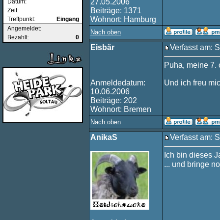
27.05.2006
Datum:
Beiträge: 1371
Zeit:
Wohnort: Hamburg
Treffpunkt:
Eingang
Angemeldet:
Nach oben
Bezahlt:
0
Eisbär
Verfasst am: 
Puha, meine 7. o
Anmeldedatum:
Und ich freu mic
10.06.2006
Beiträge: 202
Wohnort: Bremen
Nach oben
AnikaS
Verfasst am: 
Ich bin dieses J
... und bringe 