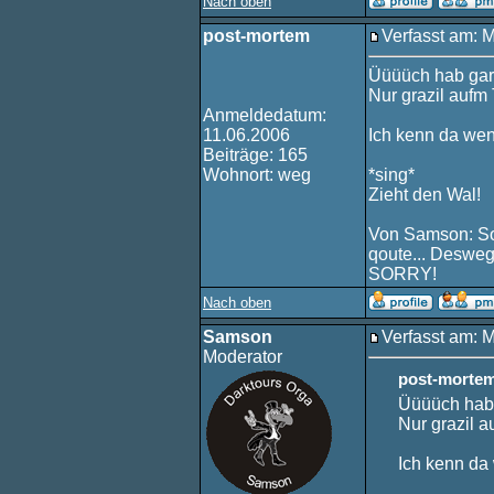
Nach oben
post-mortem
Verfasst am: 
Üüüüch hab gar 
Nur grazil aufm
Anmeldedatum:
11.06.2006
Ich kenn da wen.
Beiträge: 165
Wohnort: weg
*sing*
Zieht den Wal!
Von Samson: Sor
qoute... Desweg
SORRY!
Nach oben
Samson
Verfasst am: 
Moderator
post-mortem
Üüüüch hab 
Nur grazil a
Ich kenn da w