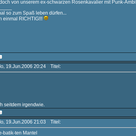
 doch von unserem ex-schwarzen Rosenkavalier mit Punk-Ambi
_____
mal so zum Spaß leben dürfen...
 einmal RICHTIG!!!
Mo, 19.Jun.2006 20:24
Titel:
ch seitdem irgendwie.
Mo, 19.Jun.2006 21:03
Titel:
e-batik-ten Mantel