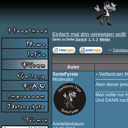
Einfach mal drin verewigen wollt
Gehe zu Seite
Zurück
1
,
2
,
3
Weiter
->
Gästebu
Autor
SorteFyrste
Verfasst am: 
Moderator
Aber dieser jem
____________
Man sollte nur 
Und DANN noch
Anmeldedatum: