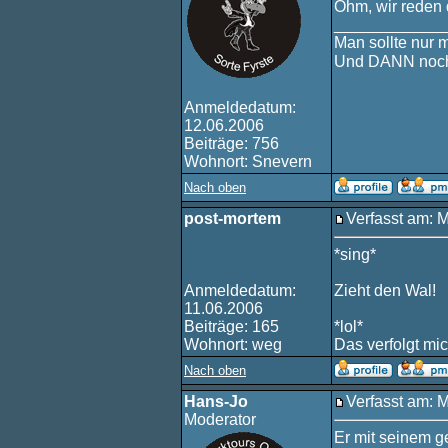
Öhm, wir reden
____________
Man sollte nur 
Und DANN noch
Anmeldedatum:
12.06.2006
Beiträge: 756
Wohnort: Snevern
Nach oben
post-mortem
Verfasst am: 
*sing*
Anmeldedatum:
Zieht den Wal!
11.06.2006
Beiträge: 165
*lol*
Wohnort: weg
Das verfolgt mi
Nach oben
Hans-Jo
Verfasst am: 
Moderator
Er mit seinem g