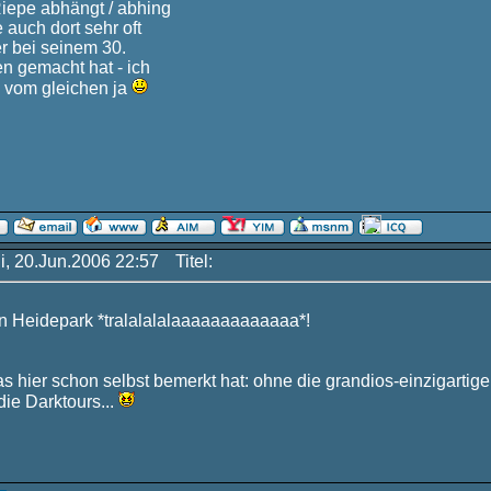
Riepe abhängt / abhing
 auch dort sehr oft
der bei seinem 30.
n gemacht hat - ich
 vom gleichen ja
i, 20.Jun.2006 22:57
Titel:
en Heidepark *tralalalalaaaaaaaaaaaaa*!
s hier schon selbst bemerkt hat: ohne die grandios-einzigarti
die Darktours...