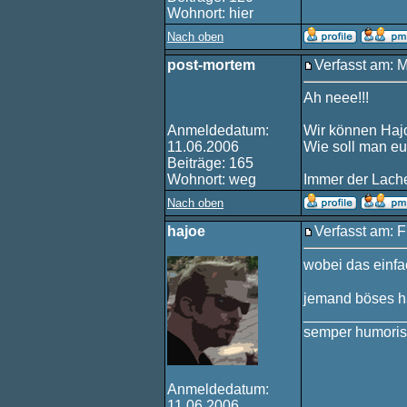
Wohnort: hier
Nach oben
post-mortem
Verfasst am: 
Ah neee!!!
Anmeldedatum:
Wir können Hajo
11.06.2006
Wie soll man e
Beiträge: 165
Wohnort: weg
Immer der Lache
Nach oben
hajoe
Verfasst am: F
wobei das einfa
jemand böses ha
____________
semper humoris
Anmeldedatum:
11.06.2006