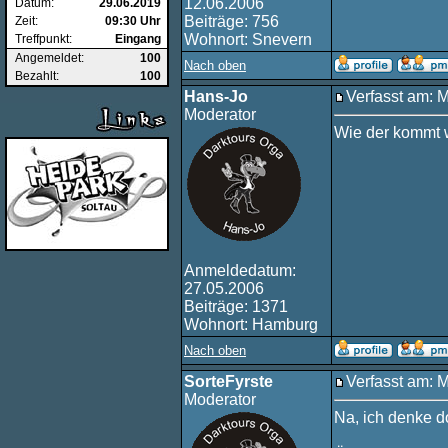
12.06.2006
Datum:
29.06.2019
Beiträge: 756
Zeit:
09:30 Uhr
Wohnort: Snevern
Treffpunkt:
Eingang
Angemeldet:
100
Nach oben
Bezahlt:
100
Hans-Jo
Verfasst am: 
Moderator
Wie der kommt w
Anmeldedatum:
27.05.2006
Beiträge: 1371
Wohnort: Hamburg
Nach oben
SorteFyrste
Verfasst am: 
Moderator
Na, ich denke do