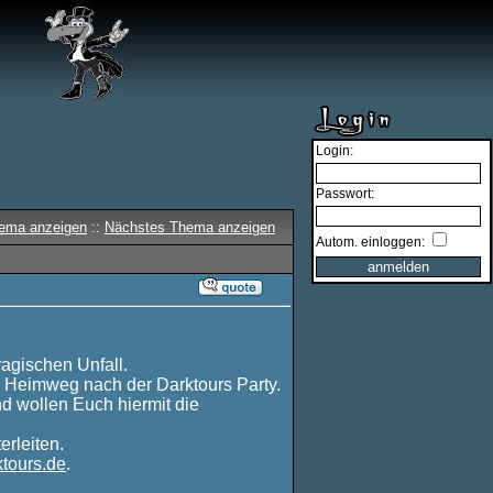
Login:
Passwort:
hema anzeigen
::
Nächstes Thema anzeigen
Autom. einloggen:
agischen Unfall.
 Heimweg nach der Darktours Party.
d wollen Euch hiermit die
rleiten.
tours.de
.