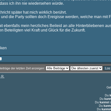
 dass ich ihn nie wiedersehen würde.
hricht später hat mich wirklich berührt.
 und die Party sollten doch Ereigisse werden, welche man mit F
it ebenfalls mein herzliches Beileid an alle Hinterbliebenen aus
n Beteiligten viel Kraft und Glück für die Zukunft.
nken
Beiträge der letzten Zeit anzeigen:
 R.
Ge
Du
Du
kann
Du
kannst
d
Du
kann
Du
kanns