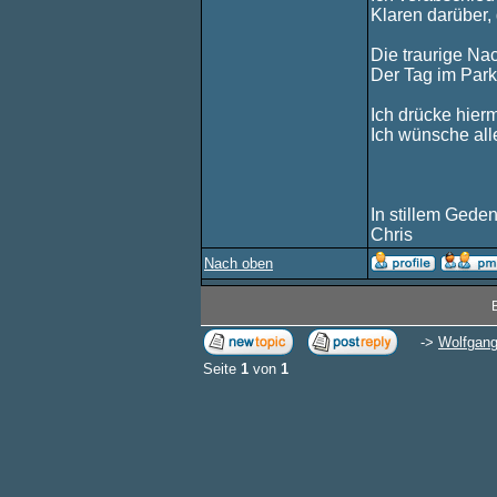
Klaren darüber,
Die traurige Nac
Der Tag im Park
Ich drücke hierm
Ich wünsche alle
In stillem Gede
Chris
Nach oben
->
Wolfgang
Seite
1
von
1