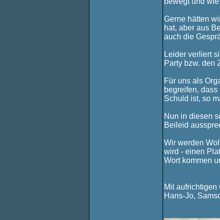
bewegt und wie e
Gerne hätten wi
hat, aber aus B
auch die Gesprä
Leider verliert
Party bzw. den Z
Für uns als Orga
begreifen, dass
Schuld ist, so 
Nun in diesen s
Beileid ausspre
Wir werden Wolf
wird - einen Pl
Wort kommen und
Mit aufrichtige
Hans-Jo, Samso