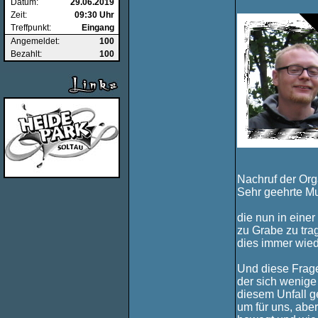
Datum:
29.06.2019
Zeit:
09:30 Uhr
Treffpunkt:
Eingang
Angemeldet:
100
Bezahlt:
100
Nachruf der Org
Sehr geehrte Mu
die nun in eine
zu Grabe zu tra
dies immer wied
Und diese Frage
der sich wenige
diesem Unfall g
um für uns, aber