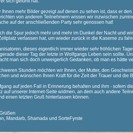
r sich gefühlt hat.
r Ihnen mehr Bilder gezeigt auf denen zu sehen ist, dass er den
erichten von anderen Teilnehmern wissen wir inzwischen zumind
che auf der anschließenden Party sehr genossen hat!
 sich die Spur jedoch mehr und mehr im Dunkel der Nacht und w
eltplatz verlassen hat, um wieder zurück in die Kaserne zu fahr
nisatoren, dieses eigentlich immer wieder sehr fröhlichen Tages
 gerade dieser Tag der letzte in Wolfgangs Leben sein sollte. 
macht man sich doch unweigerlich Gedanken, ob man es hätte v
chweren Stunden möchten wir Ihnen, der Mutter, den Geschwist
chen und wünschen Ihnen Kraft für die Zeit der Trauer und die 
gang auf jeden Fall in Erinnerung behalten und ihm - sofern d
atz auf unserer Internet-Seite widmen, an dem auch andere Tei
 einen letzten Gruß hinterlassen können.
n Grüßen
n, Mandarb, Shamada und SorteFyrste