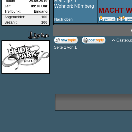
Beiträge: 1
Datum:
29.06.2019
Wohnort: Nürnberg
Zeit:
09:30 Uhr
MACHT WE
Treffpunkt:
Eingang
Angemeldet:
100
Nach oben
Bezahlt:
100
->
Gästebu
Seite
1
von
1