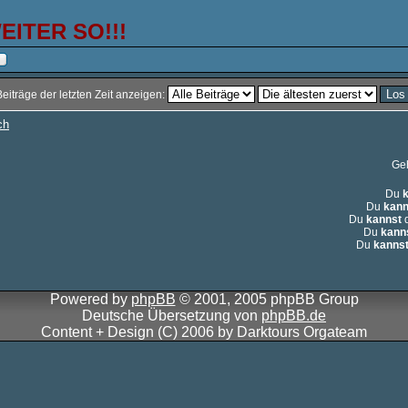
ITER SO!!!
Beiträge der letzten Zeit anzeigen:
ch
Ge
Du
Du
kann
Du
kannst
d
Du
kann
Du
kanns
Powered by
phpBB
© 2001, 2005 phpBB Group
Deutsche Übersetzung von
phpBB.de
Content + Design (C) 2006 by Darktours Orgateam