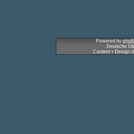
Powered by
php
Deutsche Üb
Content + Design 