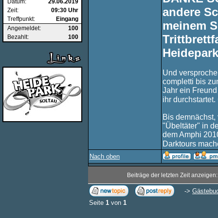
Datum:
29.06.2019
andere Sc
Zeit:
09:30 Uhr
Treffpunkt:
Eingang
meinem Sc
Angemeldet:
100
Trittbrett
Bezahlt:
100
Heidepark
Und versprochen
completti bis zu
Jahr ein Freund
ihr durchstarte
Bis demnächst, v
"Übeltäter" in d
dem Amphi 2010
Darktours mache
Nach oben
Beiträge der letzten Zeit anzeigen
->
Gästebu
Seite
1
von
1