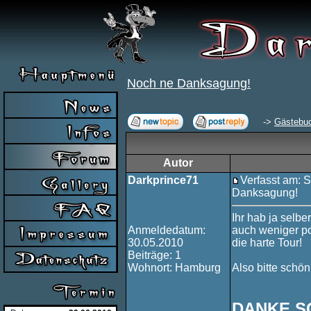
Noch ne Danksagung!
->
Gästebu
Autor
Darkprince71
Verfasst am: S
Danksagung!
Ihr hab ja selbe
Anmeldedatum:
auch weniger pos
30.05.2010
die harte Tour!
Beiträge: 1
Wohnort: Hamburg
Also bitte schön
DANKE SC