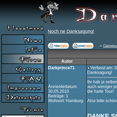
Noch ne Danksagung!
->
Gästebu
Autor
Darkprince71
Verfasst am: S
Danksagung!
Ihr hab ja selbe
Anmeldedatum:
auch weniger pos
30.05.2010
die harte Tour!
Beiträge: 1
Wohnort: Hamburg
Also bitte schön
DANKE SC