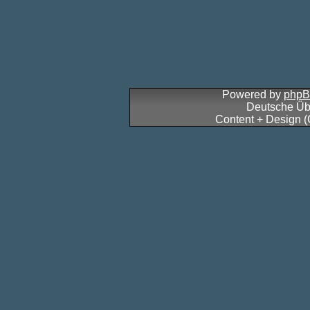
Powered by
php
Deutsche Üb
Content + Design 