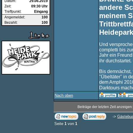
Datum:
29.06.2019
andere Sc
Zeit:
09:30 Uhr
Treffpunkt:
Eingang
meinem Sc
Angemeldet:
100
Trittbrett
Bezahlt:
100
Heidepark
Und versprochen
completti bis zu
Jahr ein Freund
ihr durchstarte
Bis demnächst, v
"Übeltäter" in d
dem Amphi 2010
Darktours mache
Nach oben
Beiträge der letzten Zeit anzeigen
->
Gästebu
Seite
1
von
1