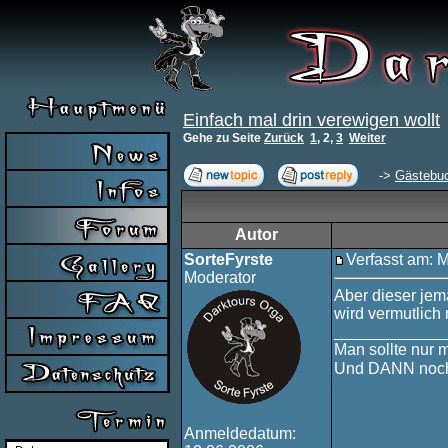
Einfach mal drin verewigen wollt
Gehe zu Seite
Zurück
1
,
2
,
3
Weiter
->
Gästebu
Autor
SorteFyrste
Verfasst am: 
Moderator
Aber dieser jem
wird vermutlich 
____________
Man sollte nur 
Und DANN noch
Anmeldedatum: