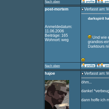
Nach oben
post-mortem
Verfasst am: 
darkspirit h
Anmeldedatum:
11.06.2006
Beiträge: 165
Und wie e
Wohnort: weg
grandios-ei
Darktours ni
Nach oben
hajoe
Verfasst am: 
öhm...
danke! *verbeu
dann hoffe ich m