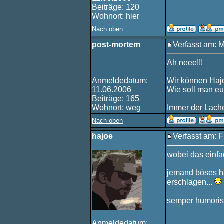
Beiträge: 120
Wohnort: hier
Nach oben
post-mortem
Verfasst am: 
Ah neee!!!
Anmeldedatum:
Wir können Hajo
11.06.2006
Wie soll man e
Beiträge: 165
Wohnort: weg
Immer der Lache
Nach oben
hajoe
Verfasst am: F
wobei das einfa
jemand böses ha
erschlagen...
____________
semper humoris
Anmeldedatum: