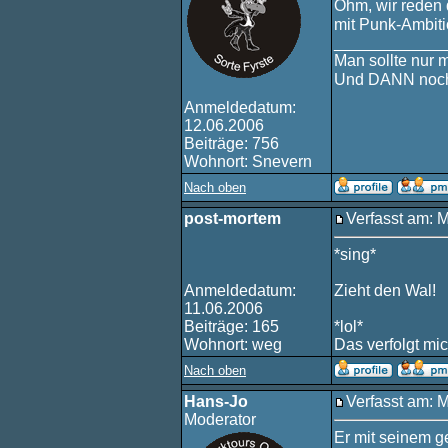
Öhm, wir reden
mit Punk-Ambit
____________
Man sollte nur 
Und DANN noch
Anmeldedatum:
12.06.2006
Beiträge: 756
Wohnort: Snevern
Nach oben
post-mortem
Verfasst am: 
*sing*
Anmeldedatum:
Zieht den Wal!
11.06.2006
Beiträge: 165
*lol*
Wohnort: weg
Das verfolgt mi
Nach oben
Hans-Jo
Verfasst am: 
Moderator
Er mit seinem g