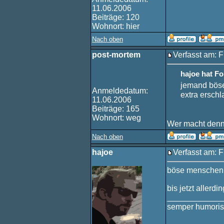
11.06.2006
Beiträge: 120
Wohnort: hier
Nach oben
post-mortem
Verfasst am: F
hajoe hat F
jemand böse
Anmeldedatum:
extra erschl
11.06.2006
Beiträge: 165
Wohnort: weg
Wer macht den
Nach oben
hajoe
Verfasst am: F
böse menschen h
bis jetzt allerdi
____________
semper humoris