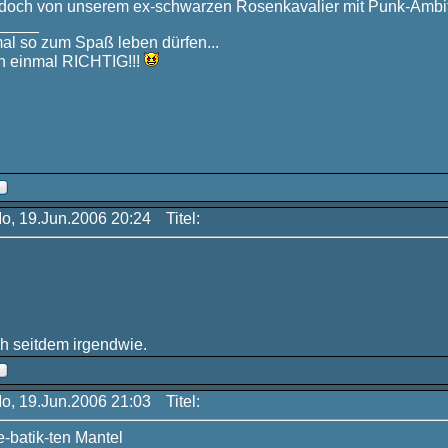
 doch von unserem ex-schwarzen Rosenkavalier mit Punk-Ambi
_____
mal so zum Spaß leben dürfen...
 einmal RICHTIG!!!
Mo, 19.Jun.2006 20:24
Titel:
ch seitdem irgendwie.
Mo, 19.Jun.2006 21:03
Titel:
e-batik-ten Mantel