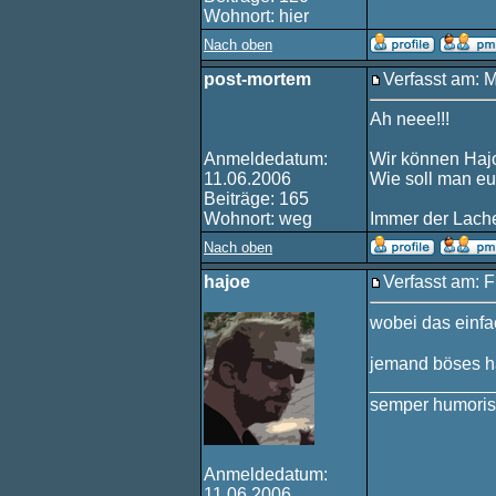
Wohnort: hier
Nach oben
post-mortem
Verfasst am: 
Ah neee!!!
Anmeldedatum:
Wir können Hajo
11.06.2006
Wie soll man e
Beiträge: 165
Wohnort: weg
Immer der Lache
Nach oben
hajoe
Verfasst am: F
wobei das einfa
jemand böses ha
____________
semper humoris
Anmeldedatum:
11.06.2006