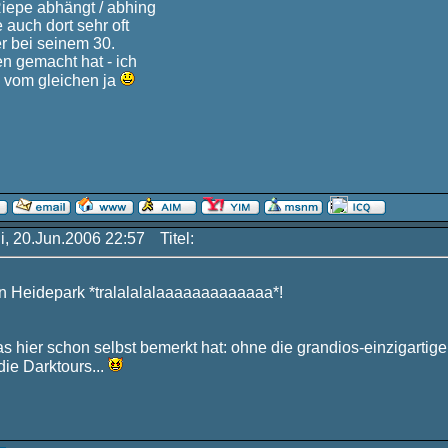
Riepe abhängt / abhing
 auch dort sehr oft
der bei seinem 30.
n gemacht hat - ich
 vom gleichen ja
i, 20.Jun.2006 22:57
Titel:
en Heidepark *tralalalalaaaaaaaaaaaaa*!
s hier schon selbst bemerkt hat: ohne die grandios-einzigarti
die Darktours...