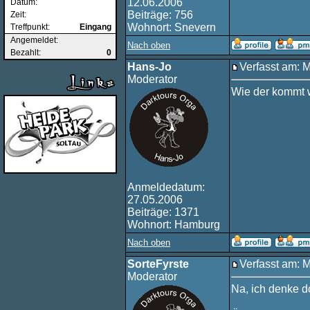
12.06.2006
Datum:
Beiträge: 756
Zeit:
Wohnort: Snevern
Treffpunkt:
Eingang
Angemeldet:
Nach oben
Bezahlt:
0
Hans-Jo
Verfasst am: 
Moderator
Wie der kommt w
Anmeldedatum:
27.05.2006
Beiträge: 1371
Wohnort: Hamburg
Nach oben
SorteFyrste
Verfasst am: 
Moderator
Na, ich denke do