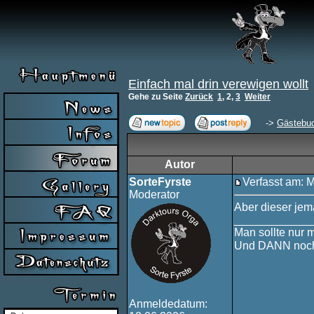
Einfach mal drin verewigen wollt
Gehe zu Seite
Zurück
1
,
2
,
3
Weiter
->
Gästebu
Autor
SorteFyrste
Verfasst am: 
Moderator
Aber dieser jem
____________
Man sollte nur 
Und DANN noch
Anmeldedatum: