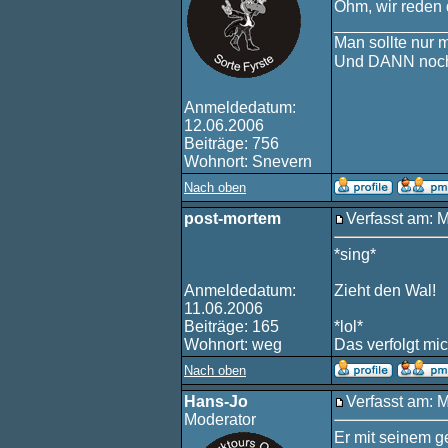
Öhm, wir reden
____________
Man sollte nur 
Und DANN noch
Anmeldedatum:
12.06.2006
Beiträge: 756
Wohnort: Snevern
Nach oben
post-mortem
Verfasst am: 
*sing*
Anmeldedatum:
Zieht den Wal!
11.06.2006
Beiträge: 165
*lol*
Wohnort: weg
Das verfolgt mi
Nach oben
Hans-Jo
Verfasst am: 
Moderator
Er mit seinem g