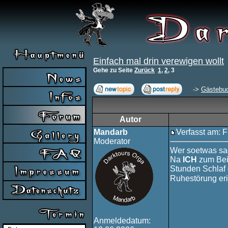
Einfach mal drin verewigen wollt
Gehe zu Seite
Zurück
1
,
2
,
3
->
Gästebu
Autor
Mandarb
Verfasst am: F
Moderator
Wer soetwas sa
Na
ICH
zum Beis
Stunden Schlaf 
Ruhestörung er
Anmeldedatum: