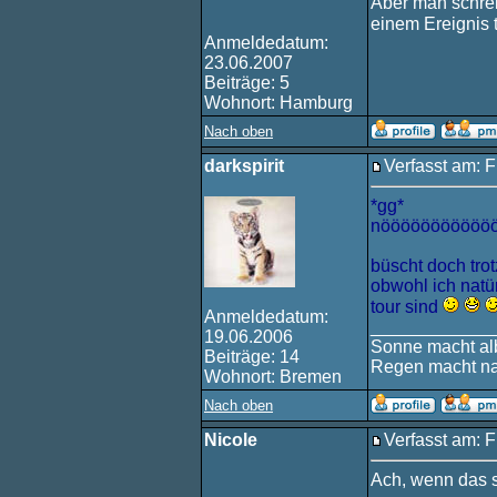
Aber man schrei
einem Ereignis
Anmeldedatum:
23.06.2007
Beiträge: 5
Wohnort: Hamburg
Nach oben
darkspirit
Verfasst am: F
*gg*
nööööööööööööö
büscht doch trot
obwohl ich natür
tour sind
Anmeldedatum:
____________
19.06.2006
Sonne macht alb
Beiträge: 14
Regen macht na
Wohnort: Bremen
Nach oben
Nicole
Verfasst am: F
Ach, wenn das s