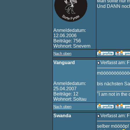
Man sollte nur 
Und DANN noch
Anmeldedatum:
12.06.2006
Beiträge: 756
Wohnort: Snevern
Nach oben
Vanguard
Verfasst am: F
mööööööööööö
Anmeldedatum:
bis nächsten S
25.04.2007
____________
Beiträge: 12
"I am not in the c
Wohnort: Soltau
Nach oben
Swanda
Verfasst am: F
selber mööööp!