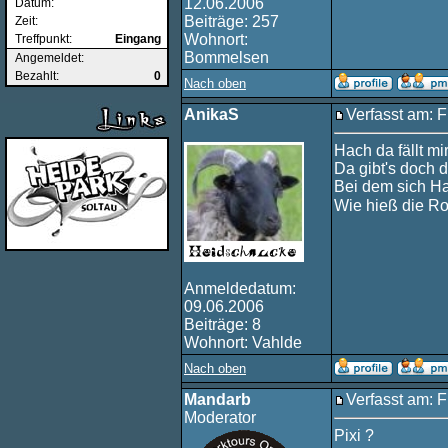
12.06.2006
Datum:
Beiträge: 257
Zeit:
Wohnort:
Treffpunkt:
Eingang
Bommelsen
Angemeldet:
Bezahlt:
0
Nach oben
AnikaS
Verfasst am: F
Hach da fällt mi
Da gibt's doch d
Bei dem sich Ha
Wie hieß die R
Anmeldedatum:
09.06.2006
Beiträge: 8
Wohnort: Vahlde
Nach oben
Mandarb
Verfasst am: F
Moderator
Pixi ?