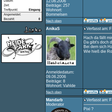
12.06.2006
Datum:
Beiträge: 257
Zeit:
Wohnort:
Treffpunkt:
Eingang
Bommelsen
Angemeldet:
Bezahlt:
0
Nach oben
AnikaS
Verfasst am: F
Hach da fällt mi
Da gibt's doch d
Bei dem sich Ha
Wie hieß die R
Anmeldedatum:
09.06.2006
Beiträge: 8
Wohnort: Vahlde
Nach oben
Mandarb
Verfasst am: F
Moderator
Pixi ?