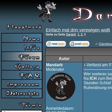
Einfach mal drin verewigen wollt
Gehe zu Seite
Zurück
1
,
2
,
3
->
Gästebu
Autor
Mandarb
Verfasst am: F
Moderator
Wer soetwas sa
Na
ICH
zum Beis
Stunden Schlaf 
Ruhestörung er
Anmeldedatum: