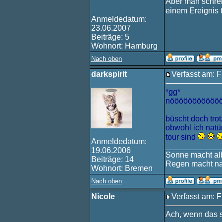
Aber man schrei
einem Ereignis
Anmeldedatum:
23.06.2007
Beiträge: 5
Wohnort: Hamburg
Nach oben
darkspirit
Verfasst am: F
*gg*
nööööööööööööö
büscht doch trot
obwohl ich natür
tour sind
Anmeldedatum:
____________
19.06.2006
Sonne macht alb
Beiträge: 14
Regen macht na
Wohnort: Bremen
Nach oben
Nicole
Verfasst am: F
Ach, wenn das s