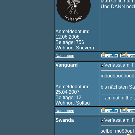
Man sollte nur 
Und DANN noch
Anmeldedatum:
12.06.2006
Beiträge: 756
Wohnort: Snevern
Nach oben
Vanguard
Verfasst am: F
mööööööööööö
Anmeldedatum:
bis nächsten S
25.04.2007
____________
Beiträge: 12
"I am not in the c
Wohnort: Soltau
Nach oben
Swanda
Verfasst am: F
selber mööööp!