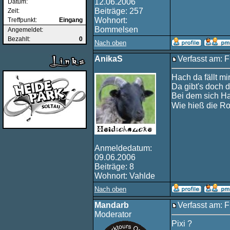
12.06.2006
Datum:
Beiträge: 257
Zeit:
Wohnort:
Treffpunkt:
Eingang
Bommelsen
Angemeldet:
Bezahlt:
0
Nach oben
AnikaS
Verfasst am: F
Hach da fällt mi
Da gibt's doch d
Bei dem sich Ha
Wie hieß die R
Anmeldedatum:
09.06.2006
Beiträge: 8
Wohnort: Vahlde
Nach oben
Mandarb
Verfasst am: F
Moderator
Pixi ?