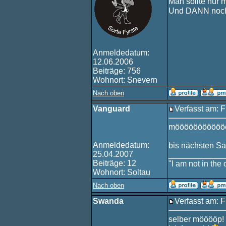
Man sollte nur 
Und DANN noch
Anmeldedatum:
12.06.2006
Beiträge: 756
Wohnort: Snevern
Nach oben
Vanguard
Verfasst am: F
mööööööööööö
Anmeldedatum:
bis nächsten S
25.04.2007
____________
Beiträge: 12
"I am not in the c
Wohnort: Soltau
Nach oben
Swanda
Verfasst am: F
selber mööööp!