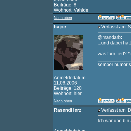
Beiträge: 8
Wohnort: Vahlde
Nach oben
hajoe
Verfasst am: S
@mandarb:
...und dabei hat
was fürn lied? 
____________
semper humoris
Anmeldedatum:
11.06.2006
Beiträge: 120
Wohnort: hier
Nach oben
RasendHerz
Verfasst am: D
Ich war und bin