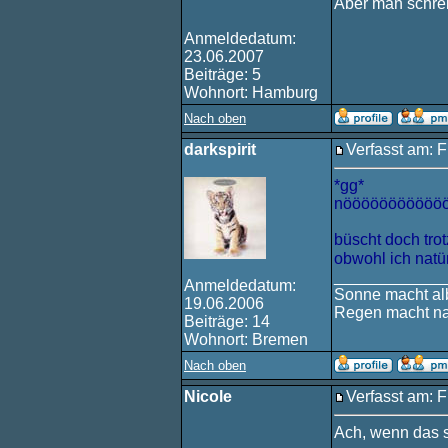
Aber man schrei
Anmeldedatum:
23.06.2007
Beiträge: 5
Wohnort: Hamburg
Nach oben
darkspirit
Verfasst am: F
*gg*
nööööööööööööö
büscht doch trot
obwohl ich natür
____________
Anmeldedatum:
Sonne macht alb
19.06.2006
Regen macht na
Beiträge: 14
Wohnort: Bremen
Nach oben
Nicole
Verfasst am: F
Ach, wenn das s