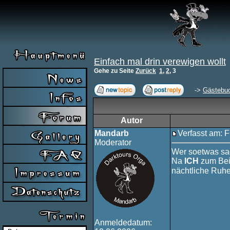
Einfach mal drin verewigen wollt
Gehe zu Seite
Zurück
1
,
2
,
3
->
Gästebu
Autor
Mandarb
Verfasst am: F
Moderator
Wer soetwas sa
Na
ICH
zum Beis
nächtliche Ruh
Anmeldedatum: