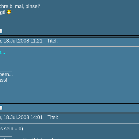
schreib, mal, pinsel*
gt!
r, 18.Jul.2008 11:21
Titel:
...
_____
ern...
ss!
r, 18.Jul.2008 14:01
Titel:
s sein =;o)
_____