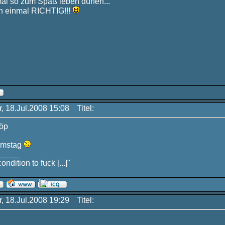
mal so zum Spaß leben dürfen...
 einmal RICHTIG!!!
r, 18.Jul.2008 15:08
Titel:
öp
amstag
_____
ondition to fuck [...]"
r, 18.Jul.2008 19:29
Titel: