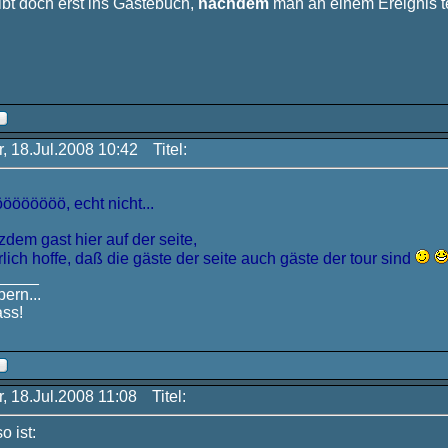
bt doch erst ins Gästebuch,
nachdem
man an einem Ereignis 
r, 18.Jul.2008 10:42
Titel:
öööööö, echt nicht...
zdem gast hier auf der seite,
lich hoffe, daß die gäste der seite auch gäste der tour sind
_____
ern...
ss!
r, 18.Jul.2008 11:08
Titel:
o ist: