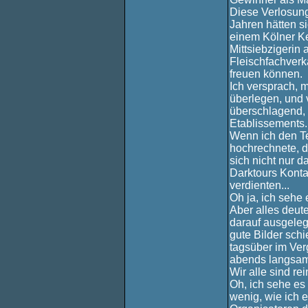
Diese Verlosung
Jahren hätten s
einem Kölner Ke
Mittsiebzigerin
Fleischfachverk
freuen können.
Ich versprach, 
überlegen, und v
überschlagend,
Etablissements.
Wenn ich den Te
hochrechnete, 
sich nicht nur 
Darktours Kont
verdienten...
Oh ja, ich sehe
Aber alles deut
darauf ausgeleg
gute Bilder schi
tagsüber im Ver
abends langsam 
Wir alle sind re
Oh, ich sehe es
wenig, wie ich 