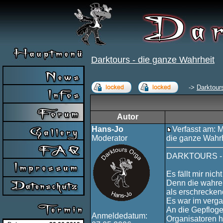
Darktours - die ganze Wahrheit
->
Darktour
Autor
Hans-Jo
Verfasst am: 
Moderator
die ganze Wahr
DARKTOURS - D
Es fällt mir nic
Denn die wahren
als erschrecken
Es war im verga
An die Gepfloge
Anmeldedatum:
Organisatoren 