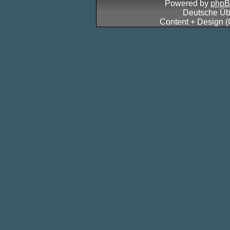
Powered by
php
Deutsche Üb
Content + Design 