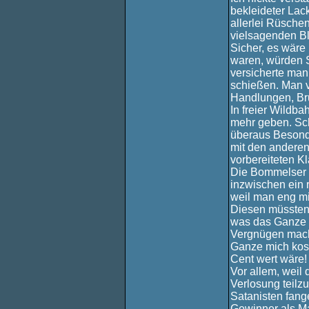
bekleideter Lac
allerlei Rüsche
vielsagenden Bl
Sicher, es wäre
waren, würden S
versicherte man
schießen. Man v
Handlungen, Bru
In freier Wildb
mehr geben. Sc
überaus Besond
mit den anderen
vorbereiteten K
Die Bommelser 
inzwischen ein 
weil man eng m
Diesen müssten 
was das Ganze s
Vergnügen macht
Ganze mich kost
Cent wert wäre!
Vor allem, weil 
Verlosung teilz
Satanisten fang
Gewinner als M