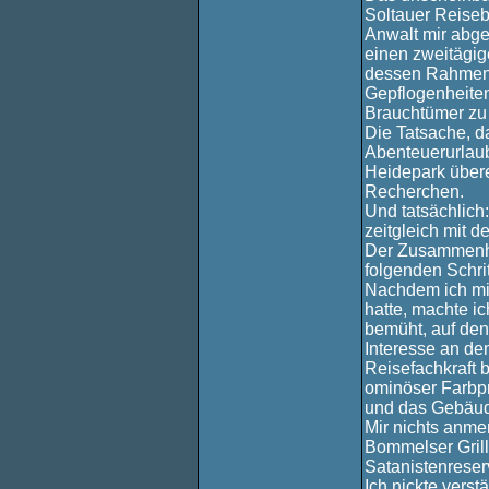
Soltauer Reiseb
Anwalt mir abge
einen zweitägig
dessen Rahmen e
Gepflogenheiten
Brauchtümer zu
Die Tatsache, d
Abenteuerurlaub
Heidepark übere
Recherchen.
Und tatsächlich:
zeitgleich mit d
Der Zusammenha
folgenden Schrit
Nachdem ich mir
hatte, machte i
bemüht, auf den
Interesse an de
Reisefachkraft b
ominöser Farbpr
und das Gebäud
Mir nichts anmer
Bommelser Grill
Satanistenreser
Ich nickte verst