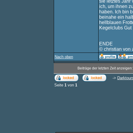
sie letztes Jah
ich, um ihnen z
haben. Ich bin b
beinahe ein hal
hellblauen Frot
Kegelclubs Gut 
ENDE
© christian von 
Nach oben
Beiträge der letzten Zeit anzeigen
->
Darktour
Seite
1
von
1