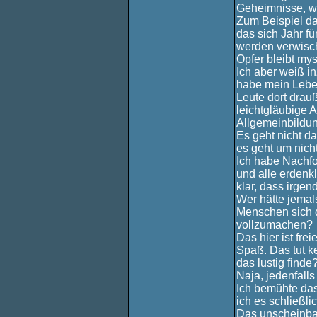
Geheimnisse, w
Zum Beispiel da
das sich Jahr fü
werden verwisch
Opfer bleibt mys
Ich aber weiß in
habe mein Leben
Leute dort drau
leichtgläubige 
Allgemeinbildu
Es geht nicht d
es geht um nich
Ich habe Nachfo
und alle erdenk
klar, dass irge
Wer hätte jemal
Menschen sich d
vollzumachen?
Das hier ist fre
Spaß. Das tut ke
das lustig finde
Naja, jedenfalls
Ich bemühte das 
ich es schließlic
Das unscheinbar