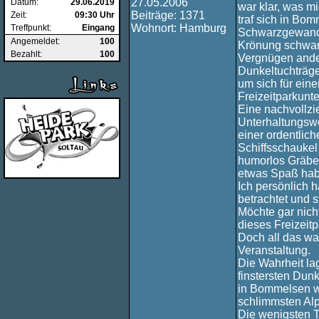
27.05.2006
Datum:
29.06.2019
war klar, was m
Beiträge: 1371
Zeit:
09:30 Uhr
traf sich in Bo
Wohnort: Hamburg
Treffpunkt:
Eingang
Schwarzgewandet
Angemeldet:
100
Krönung schwarz
Bezahlt:
100
Vergnügen ander
Dunkeltuchträg
um sich für ein
Freizeitparkunt
Eine nachvollz
Unterhaltungswe
einer ordentlic
Schiffsschaukel
humorlos Gräber
etwas Spaß hab
Ich persönlich 
betrachtet und 
Möchte gar nich
dieses Freizeit
Doch all das wa
Veranstaltung.
Die Wahrheit lag
finstersten Dunk
in Bommelsen wi
schlimmsten Al
Die wenigsten T