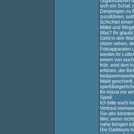
Organisatoren d
sich ein Schaf, 
Denjenigen zu f
zuzuführen, sol
Schichtet einen 
Mittel und Wege
Was? Ihr glaubt
Geht in den Wal
sitzen sehen, di
Fotoapparaten u
werdet ihr Lotte
einem von euch 
früh, wird dort h
ertönen, der Bet
bedauernswerter
Wald geschleift
spießbürgerliche
Ihr müsst mir e
Spiel!
Ich bitte euch in
Vertraut nieman
Sie alle könnte
Wer, wenn nicht
nahe bringen k
Die Darktours h