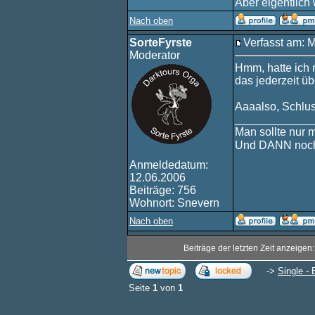
Aber eigentlich
Nach oben
SorteFyrste
Verfasst am: 
Moderator
Hmm, hatte ich 
das jederzeit ü
Aaaalso, Schlus
____________
Man sollte nur 
Und DANN noch
Anmeldedatum:
12.06.2006
Beiträge: 756
Wohnort: Snevern
Nach oben
Beiträge der letzten Zeit anzeigen
->
Single - 
Seite
1
von
1