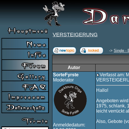
VERSTEIGERUNG
->
Single - 
Autor
SorteFyrste
Verfasst am: 
Moderator
VERSTEIGER
Hallo!
Angeboten wird 
1975, schlank, 1
leicht verrückt 
Also, Gebote (v
Anmeldedatum: