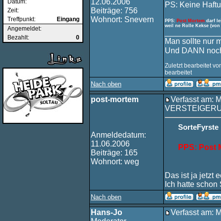
12.06.2006
Datum:
PS: Keine Haftu
Beiträge: 756
Zeit:
Wohnort: Snevern
Treffpunkt:
Eingang
PPS:
Post Mortem
darf l
weil ne Rolle Kekse (von 
Angemeldet:
____________
Bezahlt:
0
Man sollte nur 
Und DANN noch
Zuletzt bearbeitet v
bearbeitet
Nach oben
post-mortem
Verfasst am: 
VERSTEIGER
SorteFyrste
Anmeldedatum:
11.06.2006
PPS: Post M
Beiträge: 165
Wohnort: weg
Das ist ja jetzt 
Ich hatte schon 
Nach oben
Hans-Jo
Verfasst am: 