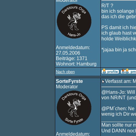
Moderator
R/T ?
bin ich solange
das ich die geb
PS damit ich hi
ich glaub hast 
holde Weiblichk
Anmeldedatum:
*jajaa bin ja sch
27.05.2006
Beiträge: 1371
Wohnort: Hamburg
Nach oben
SorteFyrste
Verfasst am: 
Moderator
@Hans-Jo: Will 
von NR/NT (und 
@PM´chen: Ne R
wenig ich Dir wer
____________
Man sollte nur 
Und DANN noch
Anmeldedatum: