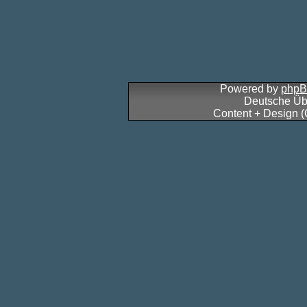
Powered by
php
Deutsche Üb
Content + Design 