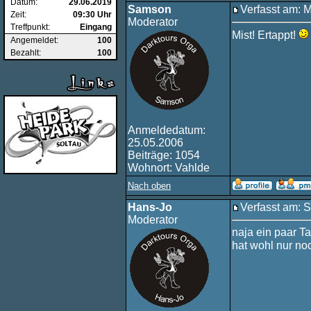
Datum:
29.06.2019
Samson
Verfasst am: 
Zeit:
09:30 Uhr
Moderator
Treffpunkt:
Eingang
Mist! Ertappt!
Angemeldet:
100
Bezahlt:
100
Anmeldedatum:
25.05.2006
Beiträge: 1054
Wohnort: Vahlde
Nach oben
Hans-Jo
Verfasst am: 
Moderator
naja ein paar Ta
hat wohl nur no