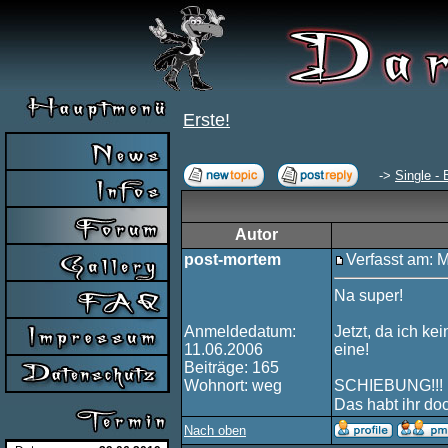
Erste!
->
Single - 
Autor
post-mortem
Verfasst am: 
Na super!
Anmeldedatum:
Jetzt, da ich ke
11.06.2006
eine!
Beiträge: 165
Wohnort: weg
SCHIEBUNG!!!
Das habt ihr do
Nach oben