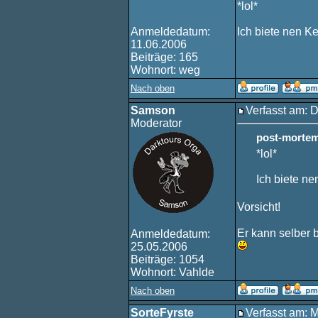
*lol*
Anmeldedatum:
Ich biete nen Ke
11.06.2006
Beiträge: 165
Wohnort: weg
Nach oben
Samson
Verfasst am: 
Moderator
post-mortem
*lol*
Ich biete ne
Vorsicht!
Er kann selber 
Anmeldedatum:
25.05.2006
Beiträge: 1054
Wohnort: Vahlde
Nach oben
SorteFyrste
Verfasst am: 