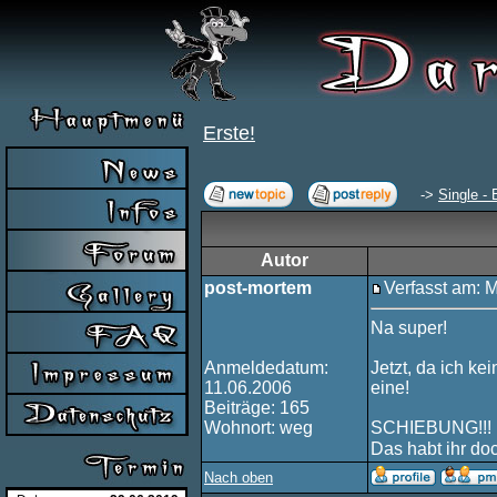
Erste!
->
Single - 
Autor
post-mortem
Verfasst am: 
Na super!
Anmeldedatum:
Jetzt, da ich ke
11.06.2006
eine!
Beiträge: 165
Wohnort: weg
SCHIEBUNG!!!
Das habt ihr do
Nach oben