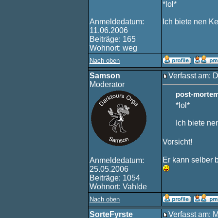
*lol*
Anmeldedatum:
Ich biete nen Ke
11.06.2006
Beiträge: 165
Wohnort: weg
Nach oben
Samson
Verfasst am: 
Moderator
post-mortem
*lol*
Ich biete ne
Vorsicht!
Er kann selber 
Anmeldedatum:
25.05.2006
Beiträge: 1054
Wohnort: Vahlde
Nach oben
SorteFyrste
Verfasst am: 