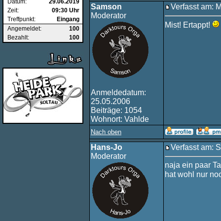
Datum:
29.06.2019
Samson
Verfasst am: 
Zeit:
09:30 Uhr
Moderator
Treffpunkt:
Eingang
Mist! Ertappt!
Angemeldet:
100
Bezahlt:
100
Anmeldedatum:
25.05.2006
Beiträge: 1054
Wohnort: Vahlde
Nach oben
Hans-Jo
Verfasst am: 
Moderator
naja ein paar Ta
hat wohl nur no