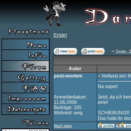
Erste!
->
Single - 
Autor
post-mortem
Verfasst am: 
Na super!
Anmeldedatum:
Jetzt, da ich ke
11.06.2006
eine!
Beiträge: 165
Wohnort: weg
SCHIEBUNG!!!
Das habt ihr do
Nach oben