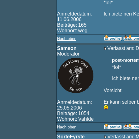
*lol*
Anmeldedatum:
Ich biete nen Ke
11.06.2006
Beiträge: 165
Wohnort: weg
Nach oben
Samson
Verfasst am: 
Moderator
post-mortem
*lol*
Ich biete ne
Vorsicht!
Er kann selber 
Anmeldedatum:
25.05.2006
Beiträge: 1054
Wohnort: Vahlde
Nach oben
SorteFyrste
Verfasst am: 