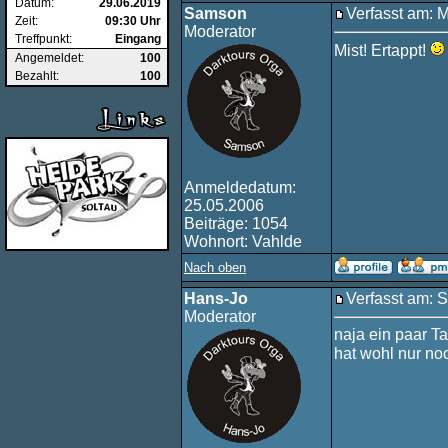
Datum:
29.06.2019
Samson
Verfasst am: 
Zeit:
09:30 Uhr
Moderator
Treffpunkt:
Eingang
Mist! Ertappt!
Angemeldet:
100
Bezahlt:
100
Anmeldedatum:
25.05.2006
Beiträge: 1054
Wohnort: Vahlde
Nach oben
Hans-Jo
Verfasst am: 
Moderator
naja ein paar Ta
hat wohl nur no