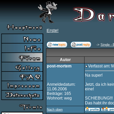
Erste!
->
Single - 
Autor
post-mortem
Verfasst am: 
Na super!
Anmeldedatum:
Jetzt, da ich ke
11.06.2006
eine!
Beiträge: 165
Wohnort: weg
SCHIEBUNG!!!
Das habt ihr do
Nach oben