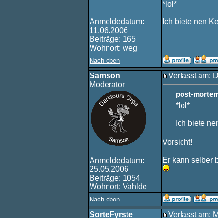
*lol*
Anmeldedatum:
Ich biete nen Ke
11.06.2006
Beiträge: 165
Wohnort: weg
Nach oben
Samson
Verfasst am: 
Moderator
post-mortem
*lol*
Ich biete ne
Vorsicht!
Er kann selber 
Anmeldedatum:
25.05.2006
Beiträge: 1054
Wohnort: Vahlde
Nach oben
SorteFyrste
Verfasst am: 