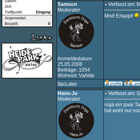
Datum:
Samson
Verfasst am: 
Zeit:
Moderator
Treffpunkt:
Eingang
Mist! Ertappt!
Angemeldet:
Bezahlt:
0
Anmeldedatum:
25.05.2006
Beiträge: 1054
Wohnort: Vahlde
Nach oben
Hans-Jo
Verfasst am: 
Moderator
naja ein paar Ta
hat wohl nur no