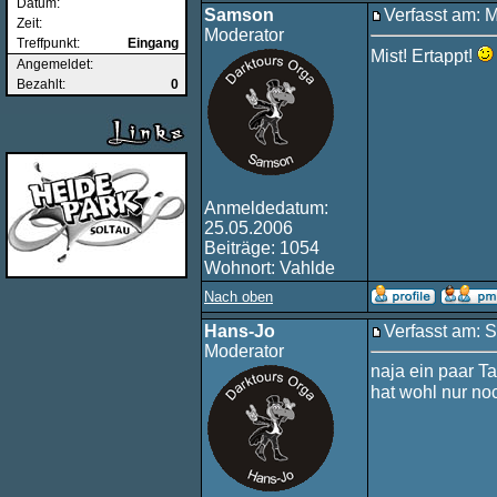
Datum:
Samson
Verfasst am: 
Zeit:
Moderator
Treffpunkt:
Eingang
Mist! Ertappt!
Angemeldet:
Bezahlt:
0
Anmeldedatum:
25.05.2006
Beiträge: 1054
Wohnort: Vahlde
Nach oben
Hans-Jo
Verfasst am: 
Moderator
naja ein paar Ta
hat wohl nur no