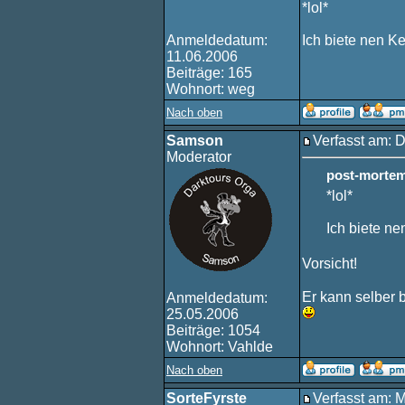
*lol*
Anmeldedatum:
Ich biete nen Ke
11.06.2006
Beiträge: 165
Wohnort: weg
Nach oben
Samson
Verfasst am: 
Moderator
post-mortem
*lol*
Ich biete ne
Vorsicht!
Er kann selber 
Anmeldedatum:
25.05.2006
Beiträge: 1054
Wohnort: Vahlde
Nach oben
SorteFyrste
Verfasst am: 