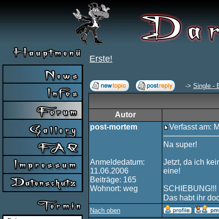
Erste!
->
Single - 
Autor
post-mortem
Verfasst am: 
Na super!
Anmeldedatum:
Jetzt, da ich ke
11.06.2006
eine!
Beiträge: 165
Wohnort: weg
SCHIEBUNG!!!
Das habt ihr do
Nach oben