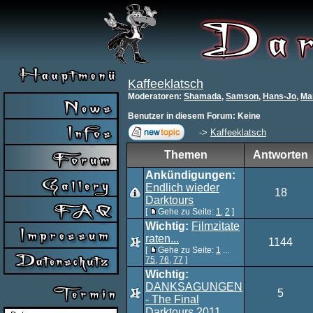
Kaffeeklatsch
Moderatoren
:
Shamada
,
Samson
,
Hans-Jo
,
Ma
Benutzer in diesem Forum: Keine
->
Kaffeeklatsch
Themen
Antworten
Ankündigungen:
Endlich wieder
18
Darktours
[
Gehe zu Seite:
1
,
2
]
Wichtig:
Filmzitate
raten...
1144
[
Gehe zu Seite:
1
...
75
,
76
,
77
]
Wichtig:
DANKSAGUNGEN
5
- The Final
Darktours 2011