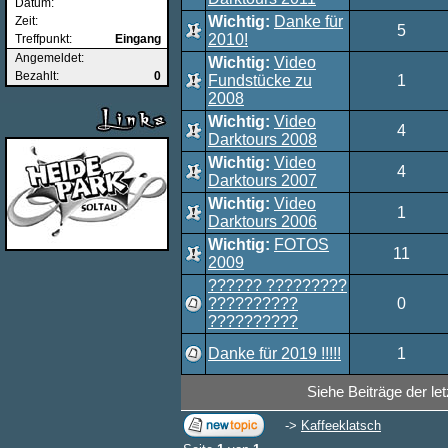
Datum:
Wichtig:
Danke für
Zeit:
5
2010!
Treffpunkt:
Eingang
Angemeldet:
Wichtig:
Video
Bezahlt:
0
Fundstücke zu
1
2008
Wichtig:
Video
4
Darktours 2008
Wichtig:
Video
4
Darktours 2007
Wichtig:
Video
1
Darktours 2006
Wichtig:
FOTOS
11
2009
?????? ?????????
??????????
0
??????????
Danke für 2019 !!!!!
1
Siehe Beiträge der le
->
Kaffeeklatsch